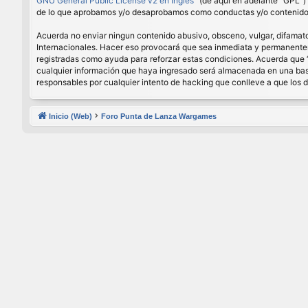
GNU General Public License v2 en Ingles
” (de aquí en adelante “GPL”
de lo que aprobamos y/o desaprobamos como conductas y/o contenido p
Acuerda no enviar ningun contenido abusivo, obsceno, vulgar, difamator
Internacionales. Hacer eso provocará que sea inmediata y permanenteme
registradas como ayuda para reforzar estas condiciones. Acuerda que 
cualquier información que haya ingresado será almacenada en una base
responsables por cualquier intento de hacking que conlleve a que los
Inicio (Web)
Foro Punta de Lanza Wargames