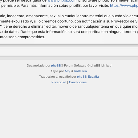
) y puede ser descargada de
www.phpbb.com
. El software phpBB solamente facil
ermisible. Para más información sobre phpBB, por favor visite:
https://www.ph
io, indecente, amenazante, sexual o cualquier otro material que pueda violar cual
nte expulsado y, si lo creemos oportuno, con notificación a su Proveedor de Ser
“” tiene derecho a eliminar, editar, mover o cerrar cualquier tema en cualquie
 de datos. Dado que esta información no será compartida con ninguna tercera pa
 datos sean comprometidos.
Desarrollado por
phpBB
® Forum Software © phpBB Limited
Style por
Arty
&
halilesen
Traducción al español por
phpBB España
Privacidad
|
Condiciones