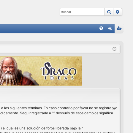
Buscar
Búsqu
E
FA
de
eg
Q
nti
ist
fic
ra
ar
rs
se
e
a los siguientes términos. En caso contrario por favor no se registre y/o
ódicamente. Seguir registrado a “” después de esos cambios significa
l cual es una solución de foros liberada bajo la “