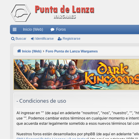
Inicio (Web)
Foros
nl
Buscar
Identificarse
Registrarse
ac
Inicio (Web)
Foro Punta de Lanza Wargames
es
rá
pi
do
s
- Condiciones de uso
Al ingresar en “” (de aquí en adelante “nosotros”, “nos”, “nuestro”, “”,
use “”. Podemos cambiar estos términos en cualquier momento e intenta
que acuerda estar legalmente sometido a esos nuevos términos tal com
Nuestros foros están desarrollados por phpBB (de aquí en adelante “ell