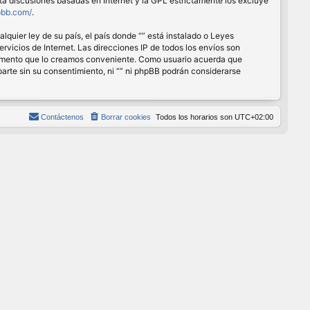
ita discusiones basadas en Internet y la GPL estrictamente los excluye
pbb.com/
.
quier ley de su país, el país donde “” está instalado o Leyes
vicios de Internet. Las direcciones IP de todos los envíos son
r momento que lo creamos conveniente. Como usuario acuerda que
rte sin su consentimiento, ni “” ni phpBB podrán considerarse
Contáctenos
Borrar cookies
Todos los horarios son
UTC+02:00