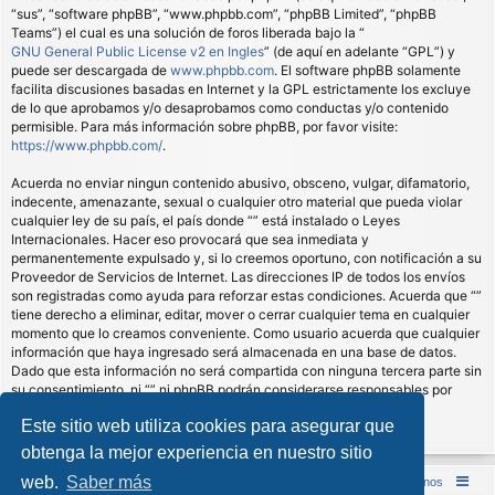
“sus”, “software phpBB”, “www.phpbb.com”, “phpBB Limited”, “phpBB
Teams”) el cual es una solución de foros liberada bajo la “
GNU General Public License v2 en Ingles
” (de aquí en adelante “GPL”) y
puede ser descargada de
www.phpbb.com
. El software phpBB solamente
facilita discusiones basadas en Internet y la GPL estrictamente los excluye
de lo que aprobamos y/o desaprobamos como conductas y/o contenido
permisible. Para más información sobre phpBB, por favor visite:
https://www.phpbb.com/
.
Acuerda no enviar ningun contenido abusivo, obsceno, vulgar, difamatorio,
indecente, amenazante, sexual o cualquier otro material que pueda violar
cualquier ley de su país, el país donde “” está instalado o Leyes
Internacionales. Hacer eso provocará que sea inmediata y
permanentemente expulsado y, si lo creemos oportuno, con notificación a su
Proveedor de Servicios de Internet. Las direcciones IP de todos los envíos
son registradas como ayuda para reforzar estas condiciones. Acuerda que “”
tiene derecho a eliminar, editar, mover o cerrar cualquier tema en cualquier
momento que lo creamos conveniente. Como usuario acuerda que cualquier
información que haya ingresado será almacenada en una base de datos.
Dado que esta información no será compartida con ninguna tercera parte sin
su consentimiento, ni “” ni phpBB podrán considerarse responsables por
cualquier intento de hacking que conlleve a que los datos sean
Este sitio web utiliza cookies para asegurar que
comprometidos.
obtenga la mejor experiencia en nuestro sitio
web.
Saber más
Inicio (Web)
Foro Punta de Lanza Wargames
Contáctenos