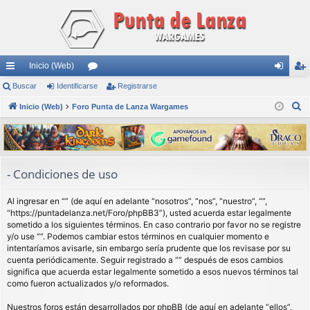
Inicio (Web)
nl
Buscar
Identificarse
or
Registrarse
de
eg
B
ac
Inicio (Web)
Foro Punta de Lanza Wargames
os
nti
ist
u
es
fic
ra
s
rá
ar
rs
c
a
pi
se
e
- Condiciones de uso
r
do
Al ingresar en “” (de aquí en adelante “nosotros”, “nos”, “nuestro”, “”,
s
“https://puntadelanza.net/Foro/phpBB3”), usted acuerda estar legalmente
sometido a los siguientes términos. En caso contrario por favor no se registre
y/o use “”. Podemos cambiar estos términos en cualquier momento e
intentaríamos avisarle, sin embargo sería prudente que los revisase por su
cuenta periódicamente. Seguir registrado a “” después de esos cambios
significa que acuerda estar legalmente sometido a esos nuevos términos tal
como fueron actualizados y/o reformados.
Nuestros foros están desarrollados por phpBB (de aquí en adelante “ellos”,