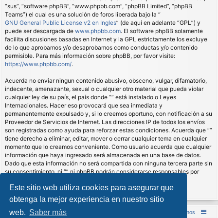
“sus”, “software phpBB”, “www.phpbb.com”, “phpBB Limited”, “phpBB
Teams”) el cual es una solución de foros liberada bajo la “
GNU General Public License v2 en Ingles
” (de aquí en adelante “GPL”) y
puede ser descargada de
www.phpbb.com
. El software phpBB solamente
facilita discusiones basadas en Internet y la GPL estrictamente los excluye
de lo que aprobamos y/o desaprobamos como conductas y/o contenido
permisible. Para más información sobre phpBB, por favor visite:
https://www.phpbb.com/
.
Acuerda no enviar ningun contenido abusivo, obsceno, vulgar, difamatorio,
indecente, amenazante, sexual o cualquier otro material que pueda violar
cualquier ley de su país, el país donde “” está instalado o Leyes
Internacionales. Hacer eso provocará que sea inmediata y
permanentemente expulsado y, si lo creemos oportuno, con notificación a su
Proveedor de Servicios de Internet. Las direcciones IP de todos los envíos
son registradas como ayuda para reforzar estas condiciones. Acuerda que “”
tiene derecho a eliminar, editar, mover o cerrar cualquier tema en cualquier
momento que lo creamos conveniente. Como usuario acuerda que cualquier
información que haya ingresado será almacenada en una base de datos.
Dado que esta información no será compartida con ninguna tercera parte sin
su consentimiento, ni “” ni phpBB podrán considerarse responsables por
cualquier intento de hacking que conlleve a que los datos sean
Este sitio web utiliza cookies para asegurar que
comprometidos.
obtenga la mejor experiencia en nuestro sitio
web.
Saber más
Inicio (Web)
Foro Punta de Lanza Wargames
Contáctenos