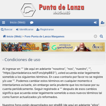
Inicio (Web)
nl
Buscar
Identificarse
or
Registrarse
de
eg
B
ac
Inicio (Web)
Foro Punta de Lanza Wargames
os
nti
ist
u
es
fic
ra
s
rá
ar
rs
c
a
pi
se
e
- Condiciones de uso
r
do
Al ingresar en “” (de aquí en adelante “nosotros”, “nos”, “nuestro”, “”,
s
“https://puntadelanza.net/Foro/phpBB3”), usted acuerda estar legalmente
sometido a los siguientes términos. En caso contrario por favor no se registre
y/o use “”. Podemos cambiar estos términos en cualquier momento e
intentaríamos avisarle, sin embargo sería prudente que los revisase por su
cuenta periódicamente. Seguir registrado a “” después de esos cambios
significa que acuerda estar legalmente sometido a esos nuevos términos tal
como fueron actualizados y/o reformados.
Nuestros foros están desarrollados por phpBB (de aquí en adelante “ellos”,