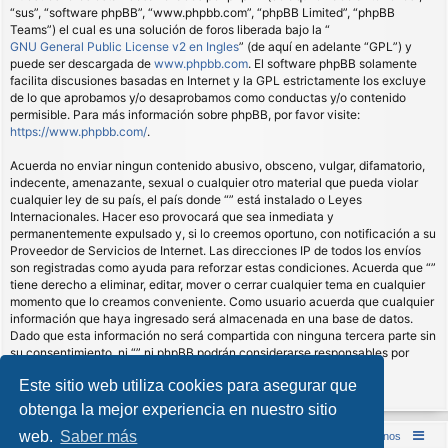
“sus”, “software phpBB”, “www.phpbb.com”, “phpBB Limited”, “phpBB
Teams”) el cual es una solución de foros liberada bajo la “
GNU General Public License v2 en Ingles
” (de aquí en adelante “GPL”) y
puede ser descargada de
www.phpbb.com
. El software phpBB solamente
facilita discusiones basadas en Internet y la GPL estrictamente los excluye
de lo que aprobamos y/o desaprobamos como conductas y/o contenido
permisible. Para más información sobre phpBB, por favor visite:
https://www.phpbb.com/
.
Acuerda no enviar ningun contenido abusivo, obsceno, vulgar, difamatorio,
indecente, amenazante, sexual o cualquier otro material que pueda violar
cualquier ley de su país, el país donde “” está instalado o Leyes
Internacionales. Hacer eso provocará que sea inmediata y
permanentemente expulsado y, si lo creemos oportuno, con notificación a su
Proveedor de Servicios de Internet. Las direcciones IP de todos los envíos
son registradas como ayuda para reforzar estas condiciones. Acuerda que “”
tiene derecho a eliminar, editar, mover o cerrar cualquier tema en cualquier
momento que lo creamos conveniente. Como usuario acuerda que cualquier
información que haya ingresado será almacenada en una base de datos.
Dado que esta información no será compartida con ninguna tercera parte sin
su consentimiento, ni “” ni phpBB podrán considerarse responsables por
cualquier intento de hacking que conlleve a que los datos sean
Este sitio web utiliza cookies para asegurar que
comprometidos.
obtenga la mejor experiencia en nuestro sitio
web.
Saber más
Inicio (Web)
Foro Punta de Lanza Wargames
Contáctenos