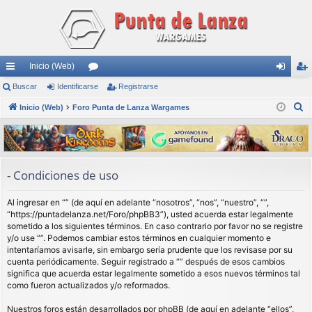
Inicio (Web)
nl
Buscar
Identificarse
or
Registrarse
de
eg
B
ac
Inicio (Web)
Foro Punta de Lanza Wargames
os
nti
ist
u
es
fic
ra
s
rá
ar
rs
c
a
pi
se
e
- Condiciones de uso
r
do
Al ingresar en “” (de aquí en adelante “nosotros”, “nos”, “nuestro”, “”,
s
“https://puntadelanza.net/Foro/phpBB3”), usted acuerda estar legalmente
sometido a los siguientes términos. En caso contrario por favor no se registre
y/o use “”. Podemos cambiar estos términos en cualquier momento e
intentaríamos avisarle, sin embargo sería prudente que los revisase por su
cuenta periódicamente. Seguir registrado a “” después de esos cambios
significa que acuerda estar legalmente sometido a esos nuevos términos tal
como fueron actualizados y/o reformados.
Nuestros foros están desarrollados por phpBB (de aquí en adelante “ellos”,