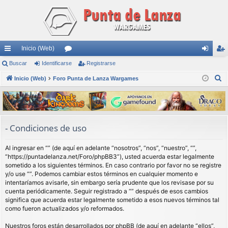
Inicio (Web)
nl
Buscar
Identificarse
or
Registrarse
de
eg
B
ac
Inicio (Web)
Foro Punta de Lanza Wargames
os
nti
ist
u
es
fic
ra
s
rá
ar
rs
c
a
pi
se
e
- Condiciones de uso
r
do
Al ingresar en “” (de aquí en adelante “nosotros”, “nos”, “nuestro”, “”,
s
“https://puntadelanza.net/Foro/phpBB3”), usted acuerda estar legalmente
sometido a los siguientes términos. En caso contrario por favor no se registre
y/o use “”. Podemos cambiar estos términos en cualquier momento e
intentaríamos avisarle, sin embargo sería prudente que los revisase por su
cuenta periódicamente. Seguir registrado a “” después de esos cambios
significa que acuerda estar legalmente sometido a esos nuevos términos tal
como fueron actualizados y/o reformados.
Nuestros foros están desarrollados por phpBB (de aquí en adelante “ellos”,