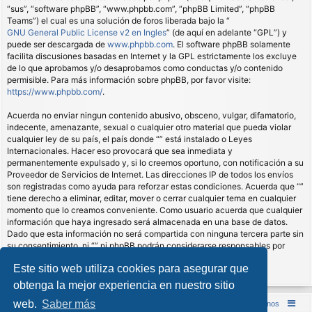
“sus”, “software phpBB”, “www.phpbb.com”, “phpBB Limited”, “phpBB
Teams”) el cual es una solución de foros liberada bajo la “
GNU General Public License v2 en Ingles
” (de aquí en adelante “GPL”) y
puede ser descargada de
www.phpbb.com
. El software phpBB solamente
facilita discusiones basadas en Internet y la GPL estrictamente los excluye
de lo que aprobamos y/o desaprobamos como conductas y/o contenido
permisible. Para más información sobre phpBB, por favor visite:
https://www.phpbb.com/
.
Acuerda no enviar ningun contenido abusivo, obsceno, vulgar, difamatorio,
indecente, amenazante, sexual o cualquier otro material que pueda violar
cualquier ley de su país, el país donde “” está instalado o Leyes
Internacionales. Hacer eso provocará que sea inmediata y
permanentemente expulsado y, si lo creemos oportuno, con notificación a su
Proveedor de Servicios de Internet. Las direcciones IP de todos los envíos
son registradas como ayuda para reforzar estas condiciones. Acuerda que “”
tiene derecho a eliminar, editar, mover o cerrar cualquier tema en cualquier
momento que lo creamos conveniente. Como usuario acuerda que cualquier
información que haya ingresado será almacenada en una base de datos.
Dado que esta información no será compartida con ninguna tercera parte sin
su consentimiento, ni “” ni phpBB podrán considerarse responsables por
cualquier intento de hacking que conlleve a que los datos sean
Este sitio web utiliza cookies para asegurar que
comprometidos.
obtenga la mejor experiencia en nuestro sitio
web.
Saber más
Inicio (Web)
Foro Punta de Lanza Wargames
Contáctenos