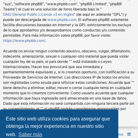
“sus”, “software phpBB”, “www.phpbb.com”, “phpBB Limited”, “phpBB
Teams”) el cual es una solución de foros liberada bajo la “
GNU General Public License v2 en Ingles
” (de aquí en adelante “GPL”) y
puede ser descargada de
www.phpbb.com
. El software phpBB solamente
facilita discusiones basadas en Internet y la GPL estrictamente los excluye
de lo que aprobamos y/o desaprobamos como conductas y/o contenido
permisible. Para más información sobre phpBB, por favor visite:
https://www.phpbb.com/
.
Acuerda no enviar ningun contenido abusivo, obsceno, vulgar, difamatorio,
indecente, amenazante, sexual o cualquier otro material que pueda violar
cualquier ley de su país, el país donde “” está instalado o Leyes
Internacionales. Hacer eso provocará que sea inmediata y
permanentemente expulsado y, si lo creemos oportuno, con notificación a su
Proveedor de Servicios de Internet. Las direcciones IP de todos los envíos
son registradas como ayuda para reforzar estas condiciones. Acuerda que “”
tiene derecho a eliminar, editar, mover o cerrar cualquier tema en cualquier
momento que lo creamos conveniente. Como usuario acuerda que cualquier
información que haya ingresado será almacenada en una base de datos.
Dado que esta información no será compartida con ninguna tercera parte sin
su consentimiento, ni “” ni phpBB podrán considerarse responsables por
cualquier intento de hacking que conlleve a que los datos sean
Este sitio web utiliza cookies para asegurar que
comprometidos.
obtenga la mejor experiencia en nuestro sitio
web.
Saber más
Inicio (Web)
Foro Punta de Lanza Wargames
Contáctenos