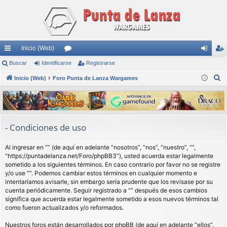
Inicio (Web)
nl
Buscar
Identificarse
or
Registrarse
de
eg
B
ac
Inicio (Web)
Foro Punta de Lanza Wargames
os
nti
ist
u
es
fic
ra
s
rá
ar
rs
c
a
pi
se
e
- Condiciones de uso
r
do
Al ingresar en “” (de aquí en adelante “nosotros”, “nos”, “nuestro”, “”,
s
“https://puntadelanza.net/Foro/phpBB3”), usted acuerda estar legalmente
sometido a los siguientes términos. En caso contrario por favor no se registre
y/o use “”. Podemos cambiar estos términos en cualquier momento e
intentaríamos avisarle, sin embargo sería prudente que los revisase por su
cuenta periódicamente. Seguir registrado a “” después de esos cambios
significa que acuerda estar legalmente sometido a esos nuevos términos tal
como fueron actualizados y/o reformados.
Nuestros foros están desarrollados por phpBB (de aquí en adelante “ellos”,