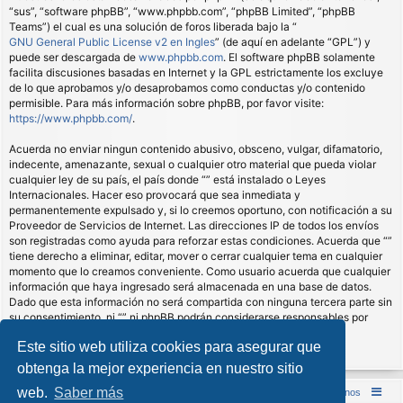
“sus”, “software phpBB”, “www.phpbb.com”, “phpBB Limited”, “phpBB
Teams”) el cual es una solución de foros liberada bajo la “
GNU General Public License v2 en Ingles
” (de aquí en adelante “GPL”) y
puede ser descargada de
www.phpbb.com
. El software phpBB solamente
facilita discusiones basadas en Internet y la GPL estrictamente los excluye
de lo que aprobamos y/o desaprobamos como conductas y/o contenido
permisible. Para más información sobre phpBB, por favor visite:
https://www.phpbb.com/
.
Acuerda no enviar ningun contenido abusivo, obsceno, vulgar, difamatorio,
indecente, amenazante, sexual o cualquier otro material que pueda violar
cualquier ley de su país, el país donde “” está instalado o Leyes
Internacionales. Hacer eso provocará que sea inmediata y
permanentemente expulsado y, si lo creemos oportuno, con notificación a su
Proveedor de Servicios de Internet. Las direcciones IP de todos los envíos
son registradas como ayuda para reforzar estas condiciones. Acuerda que “”
tiene derecho a eliminar, editar, mover o cerrar cualquier tema en cualquier
momento que lo creamos conveniente. Como usuario acuerda que cualquier
información que haya ingresado será almacenada en una base de datos.
Dado que esta información no será compartida con ninguna tercera parte sin
su consentimiento, ni “” ni phpBB podrán considerarse responsables por
cualquier intento de hacking que conlleve a que los datos sean
Este sitio web utiliza cookies para asegurar que
comprometidos.
obtenga la mejor experiencia en nuestro sitio
web.
Saber más
Inicio (Web)
Foro Punta de Lanza Wargames
Contáctenos