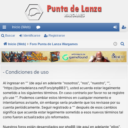
Inicio (Web)
nl
Buscar
Identificarse
or
Registrarse
de
eg
B
ac
Inicio (Web)
Foro Punta de Lanza Wargames
os
nti
ist
u
es
fic
ra
s
rá
ar
rs
c
a
pi
se
e
- Condiciones de uso
r
do
Al ingresar en “” (de aquí en adelante “nosotros”, “nos”, “nuestro”, “”,
s
“https://puntadelanza.net/Foro/phpBB3”), usted acuerda estar legalmente
sometido a los siguientes términos. En caso contrario por favor no se registre
y/o use “”. Podemos cambiar estos términos en cualquier momento e
intentaríamos avisarle, sin embargo sería prudente que los revisase por su
cuenta periódicamente. Seguir registrado a “” después de esos cambios
significa que acuerda estar legalmente sometido a esos nuevos términos tal
como fueron actualizados y/o reformados.
Nuestros foros están desarrollados por phpBB (de aquí en adelante “ellos”,