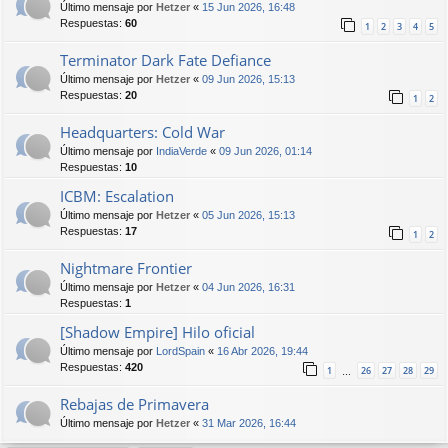
Último mensaje por
Hetzer
«
15 Jun 2026, 16:48
Respuestas:
60
1
2
3
4
5
Terminator Dark Fate Defiance
Último mensaje por
Hetzer
«
09 Jun 2026, 15:13
Respuestas:
20
1
2
Headquarters: Cold War
Último mensaje por
IndiaVerde
«
09 Jun 2026, 01:14
Respuestas:
10
ICBM: Escalation
Último mensaje por
Hetzer
«
05 Jun 2026, 15:13
Respuestas:
17
1
2
Nightmare Frontier
Último mensaje por
Hetzer
«
04 Jun 2026, 16:31
Respuestas:
1
[Shadow Empire] Hilo oficial
Último mensaje por
LordSpain
«
16 Abr 2026, 19:44
Respuestas:
420
1
26
27
28
29
…
Rebajas de Primavera
Último mensaje por
Hetzer
«
31 Mar 2026, 16:44