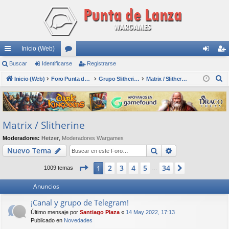
Inicio (Web)
nl
Buscar
Identificarse
or
Registrarse
de
eg
B
ac
Inicio (Web)
os
Foro Punta de Lanza Wargames
Grupo Slitherine
Matrix / Slitherine
nti
ist
u
es
fic
ra
s
rá
ar
rs
c
Matrix / Slitherine
a
pi
se
e
r
Moderadores:
Hetzer
,
Moderadores Wargames
do
Buscar
Búsqueda avan
Nuevo Tema
s
Página
1
de
34
2
3
4
5
34
1
Siguiente
1009 temas
…
Anuncios
¡Canal y grupo de Telegram!
Último mensaje por
Santiago Plaza
«
14 May 2022, 17:13
Publicado en
Novedades