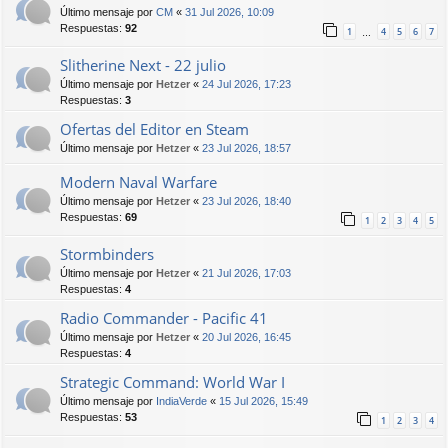
Último mensaje por
CM
«
31 Jul 2026, 10:09
Respuestas:
92
1
4
5
6
7
…
Slitherine Next - 22 julio
Último mensaje por
Hetzer
«
24 Jul 2026, 17:23
Respuestas:
3
Ofertas del Editor en Steam
Último mensaje por
Hetzer
«
23 Jul 2026, 18:57
Modern Naval Warfare
Último mensaje por
Hetzer
«
23 Jul 2026, 18:40
Respuestas:
69
1
2
3
4
5
Stormbinders
Último mensaje por
Hetzer
«
21 Jul 2026, 17:03
Respuestas:
4
Radio Commander - Pacific 41
Último mensaje por
Hetzer
«
20 Jul 2026, 16:45
Respuestas:
4
Strategic Command: World War I
Último mensaje por
IndiaVerde
«
15 Jul 2026, 15:49
Respuestas:
53
1
2
3
4