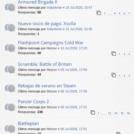
Armored Brigade II
Último mensaje por
IndiaVerde
«
15 Jul 2026, 15:47
Respuestas:
98
1
4
5
6
7
…
Nuevo socio de pago: Xsolla
Último mensaje por
IndiaVerde
«
15 Jul 2026, 15:45
Respuestas:
1
Flashpoint Campaigns Cold War
Último mensaje por
Hetzer
«
10 Jul 2026, 17:20
Respuestas:
40
1
2
3
Scramble: Battle of Britain
Último mensaje por
Hetzer
«
09 Jul 2026, 17:55
Respuestas:
44
1
2
3
Rebajas de verano en Steam
Último mensaje por
Hetzer
«
06 Jul 2026, 17:56
Panzer Corps 2
Último mensaje por
Hetzer
«
06 Jul 2026, 17:31
Respuestas:
236
1
13
14
15
16
…
Battleplan
Último mensaje por
Hetzer
«
06 Jul 2026, 17:01
Respuestas:
23