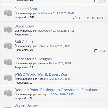
1
2
Pike and Shot
Último mensaje por
IndiaVerde
«
01 Jul 2026, 19:49
Respuestas:
945
1
61
62
63
64
…
Blood Bowl
Último mensaje por
IndiaVerde
«
01 Jul 2026, 17:13
Respuestas:
1
Bolt Action
Último mensaje por
Hetzer
«
29 Jun 2026, 16:26
Respuestas:
20
1
2
Space Station Designer
Último mensaje por
Hetzer
«
29 Jun 2026, 15:59
Respuestas:
12
WEGO World War II: Desert War
Último mensaje por
Hetzer
«
22 Jun 2026, 19:02
Respuestas:
1
Decision Point: Battlegroup Operational Simulator
Último mensaje por
antonyo
«
20 Jun 2026, 13:15
Respuestas:
3
Broken Arrow