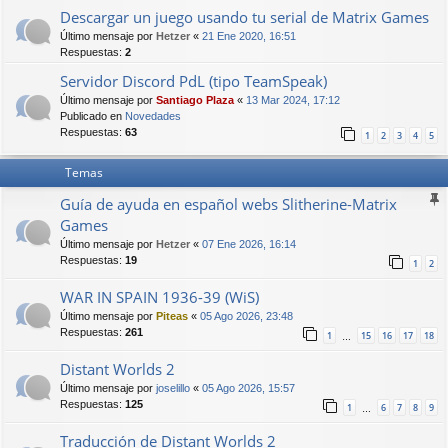
Descargar un juego usando tu serial de Matrix Games
Último mensaje por
Hetzer
«
21 Ene 2020, 16:51
Respuestas:
2
Servidor Discord PdL (tipo TeamSpeak)
Último mensaje por
Santiago Plaza
«
13 Mar 2024, 17:12
Publicado en
Novedades
Respuestas:
63
1
2
3
4
5
Temas
Guía de ayuda en español webs Slitherine-Matrix
Games
Último mensaje por
Hetzer
«
07 Ene 2026, 16:14
Respuestas:
19
1
2
WAR IN SPAIN 1936-39 (WiS)
Último mensaje por
Piteas
«
05 Ago 2026, 23:48
Respuestas:
261
1
15
16
17
18
…
Distant Worlds 2
Último mensaje por
joselillo
«
05 Ago 2026, 15:57
Respuestas:
125
1
6
7
8
9
…
Traducción de Distant Worlds 2