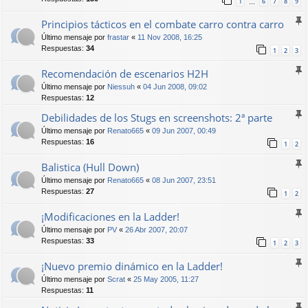
1
6
7
8
9
…
Principios tácticos en el combate carro contra carro
Último mensaje por
frastar
«
11 Nov 2008, 16:25
Respuestas:
34
1
2
3
Recomendación de escenarios H2H
Último mensaje por
Niessuh
«
04 Jun 2008, 09:02
Respuestas:
12
Debilidades de los Stugs en screenshots: 2ª parte
Último mensaje por
Renato665
«
09 Jun 2007, 00:49
Respuestas:
16
1
2
Balistica (Hull Down)
Último mensaje por
Renato665
«
08 Jun 2007, 23:51
Respuestas:
27
1
2
¡Modificaciones en la Ladder!
Último mensaje por
PV
«
26 Abr 2007, 20:07
Respuestas:
33
1
2
3
¡Nuevo premio dinámico en la Ladder!
Último mensaje por
Scrat
«
25 May 2005, 11:27
Respuestas:
11