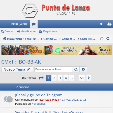
Inicio (Web)
nl
Buscar
Identificarse
or
Registrarse
de
eg
B
ac
Inicio (Web)
os
Foro Punta de Lanza Wargames
Combat Mission
Combat Mission (CMx2)
CMx1 :: BO-BB-AK
nti
ist
u
es
fic
ra
s
rá
ar
rs
c
CMx1 :: BO-BB-AK
a
pi
se
e
r
Buscar
Búsqueda avan
Nuevo Tema
do
s
Página
1
de
51
2
3
4
5
51
1
Siguiente
1527 temas
…
Anuncios
¡Canal y grupo de Telegram!
Último mensaje por
Santiago Plaza
«
14 May 2022, 17:13
Publicado en
Novedades
Servidor Discord PdL (tipo TeamSpeak)