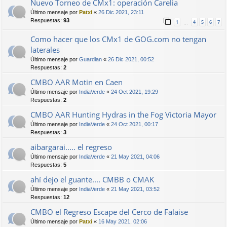
Nuevo Torneo de CMx1: operación Carelia
Último mensaje por
Patxi
«
26 Dic 2021, 23:11
Respuestas:
93
1
4
5
6
7
…
Como hacer que los CMx1 de GOG.com no tengan
laterales
Último mensaje por
Guardian
«
26 Dic 2021, 00:52
Respuestas:
2
CMBO AAR Motin en Caen
Último mensaje por
IndiaVerde
«
24 Oct 2021, 19:29
Respuestas:
2
CMBO AAR Hunting Hydras in the Fog Victoria Mayor
Último mensaje por
IndiaVerde
«
24 Oct 2021, 00:17
Respuestas:
3
aibargarai..... el regreso
Último mensaje por
IndiaVerde
«
21 May 2021, 04:06
Respuestas:
5
ahí dejo el guante.... CMBB o CMAK
Último mensaje por
IndiaVerde
«
21 May 2021, 03:52
Respuestas:
12
CMBO el Regreso Escape del Cerco de Falaise
Último mensaje por
Patxi
«
16 May 2021, 02:06