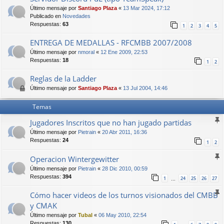
Último mensaje por
Santiago Plaza
«
13 Mar 2024, 17:12
Publicado en
Novedades
Respuestas:
63
1
2
3
4
5
ENTREGA DE MEDALLAS - RFCMBB 2007/2008
Último mensaje por
nmoral
«
12 Ene 2009, 22:53
Respuestas:
18
1
2
Reglas de la Ladder
Último mensaje por
Santiago Plaza
«
13 Jul 2004, 14:46
Temas
Jugadores Inscritos que no han jugado partidas
Último mensaje por
Pietrain
«
20 Abr 2011, 16:36
Respuestas:
24
1
2
Operacion Wintergewitter
Último mensaje por
Pietrain
«
28 Dic 2010, 00:59
Respuestas:
394
1
24
25
26
27
…
Cómo hacer videos de los turnos visionados del CMBB
y CMAK
Último mensaje por
Tubal
«
06 May 2010, 22:54
Respuestas:
130