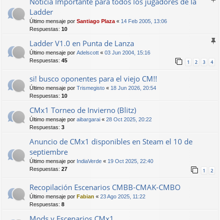
Noticia Importante para todos los jugadores de la
Ladder
Último mensaje por
Santiago Plaza
«
14 Feb 2005, 13:06
Respuestas:
10
Ladder V1.0 en Punta de Lanza
Último mensaje por
Adelscott
«
03 Jun 2004, 15:16
Respuestas:
45
1
2
3
4
si! busco oponentes para el viejo CM!!
Último mensaje por
Trismegisto
«
18 Jun 2026, 20:54
Respuestas:
10
CMx1 Torneo de Invierno (Blitz)
Último mensaje por
aibargarai
«
28 Oct 2025, 20:22
Respuestas:
3
Anuncio de CMx1 disponibles en Steam el 10 de
septiembre
Último mensaje por
IndiaVerde
«
19 Oct 2025, 22:40
Respuestas:
27
1
2
Recopilación Escenarios CMBB-CMAK-CMBO
Último mensaje por
Fabian
«
23 Ago 2025, 11:22
Respuestas:
8
Mods y Escenarios CMx1