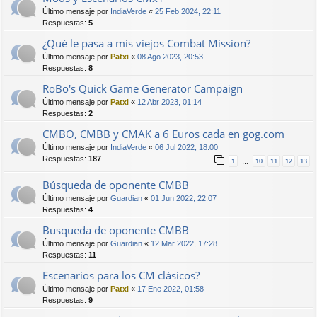
Último mensaje por
IndiaVerde
«
25 Feb 2024, 22:11
Respuestas:
5
¿Qué le pasa a mis viejos Combat Mission?
Último mensaje por
Patxi
«
08 Ago 2023, 20:53
Respuestas:
8
RoBo's Quick Game Generator Campaign
Último mensaje por
Patxi
«
12 Abr 2023, 01:14
Respuestas:
2
CMBO, CMBB y CMAK a 6 Euros cada en gog.com
Último mensaje por
IndiaVerde
«
06 Jul 2022, 18:00
Respuestas:
187
1
10
11
12
13
…
Búsqueda de oponente CMBB
Último mensaje por
Guardian
«
01 Jun 2022, 22:07
Respuestas:
4
Busqueda de oponente CMBB
Último mensaje por
Guardian
«
12 Mar 2022, 17:28
Respuestas:
11
Escenarios para los CM clásicos?
Último mensaje por
Patxi
«
17 Ene 2022, 01:58
Respuestas:
9