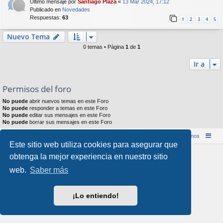
Último mensaje por
Santiago Plaza
«
13 Mar 2024, 17:12
Publicado en
Novedades
Respuestas:
63
1
2
3
4
5
Nuevo Tema
0 temas • Página
1
de
1
Ir a
Permisos del foro
No puede
abrir nuevos temas en este Foro
No puede
responder a temas en este Foro
No puede
editar sus mensajes en este Foro
No puede
borrar sus mensajes en este Foro
Inicio (Web)
Foro Punta de Lanza Wargames
Contáctenos
Este sitio web utiliza cookies para asegurar que
Desarrollado por
phpBB
® Forum Software © phpBB Limited
obtenga la mejor experiencia en nuestro sitio
Style por
Arty
&
halilesen
web.
Saber más
Traducción al español por
phpBB España
Privacidad
|
Condiciones
¡Lo entiendo!