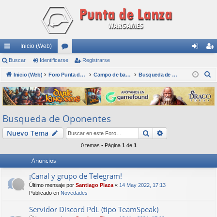
Inicio (Web)
nl
Buscar
Identificarse
or
Registrarse
de
eg
B
ac
Inicio (Web)
os
Foro Punta de Lanza Wargames
Campo de batalla
Busqueda de Oponentes
nti
ist
u
es
fic
ra
s
rá
ar
rs
c
Busqueda de Oponentes
a
pi
se
e
r
Buscar
Búsqueda avan
Nuevo Tema
do
0 temas • Página
1
de
1
s
Anuncios
¡Canal y grupo de Telegram!
Último mensaje por
Santiago Plaza
«
14 May 2022, 17:13
Publicado en
Novedades
Servidor Discord PdL (tipo TeamSpeak)