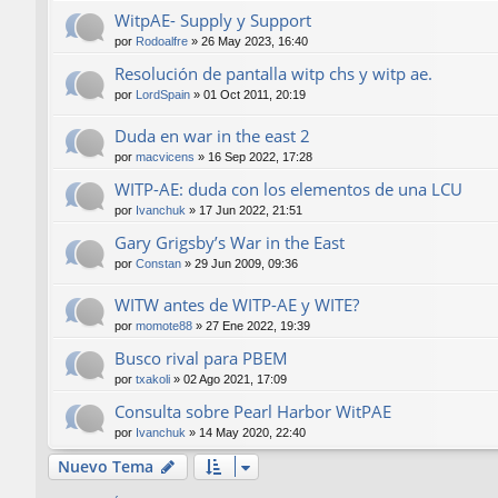
WitpAE- Supply y Support
por
Rodoalfre
»
26 May 2023, 16:40
Resolución de pantalla witp chs y witp ae.
por
LordSpain
»
01 Oct 2011, 20:19
Duda en war in the east 2
por
macvicens
»
16 Sep 2022, 17:28
WITP-AE: duda con los elementos de una LCU
por
Ivanchuk
»
17 Jun 2022, 21:51
Gary Grigsby’s War in the East
por
Constan
»
29 Jun 2009, 09:36
WITW antes de WITP-AE y WITE?
por
momote88
»
27 Ene 2022, 19:39
Busco rival para PBEM
por
txakoli
»
02 Ago 2021, 17:09
Consulta sobre Pearl Harbor WitPAE
por
Ivanchuk
»
14 May 2020, 22:40
Nuevo Tema