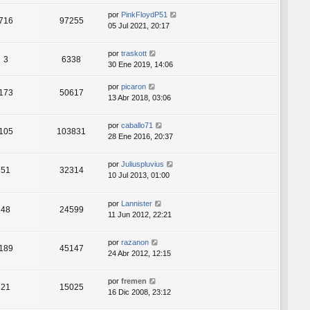
por
PinkFloydP51
716
97255
05 Jul 2021, 20:17
por
traskott
3
6338
30 Ene 2019, 14:06
por
picaron
173
50617
13 Abr 2018, 03:06
por
caballo71
105
103831
28 Ene 2016, 20:37
por
Juliuspluvius
51
32314
10 Jul 2013, 01:00
por
Lannister
48
24599
11 Jun 2012, 22:21
por
razanon
189
45147
24 Abr 2012, 12:15
por
fremen
21
15025
16 Dic 2008, 23:12