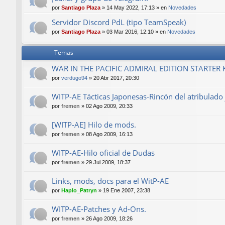
por
Santiago Plaza
»
14 May 2022, 17:13
» en
Novedades
Servidor Discord PdL (tipo TeamSpeak)
por
Santiago Plaza
»
03 Mar 2016, 12:10
» en
Novedades
Temas
WAR IN THE PACIFIC ADMIRAL EDITION STARTER 
por
verdugo94
»
20 Abr 2017, 20:30
WITP-AE Tácticas Japonesas-Rincón del atribulado 
por
fremen
»
02 Ago 2009, 20:33
[WITP-AE] Hilo de mods.
por
fremen
»
08 Ago 2009, 16:13
WITP-AE-Hilo oficial de Dudas
por
fremen
»
29 Jul 2009, 18:37
Links, mods, docs para el WitP-AE
por
Haplo_Patryn
»
19 Ene 2007, 23:38
WITP-AE-Patches y Ad-Ons.
por
fremen
»
26 Ago 2009, 18:26