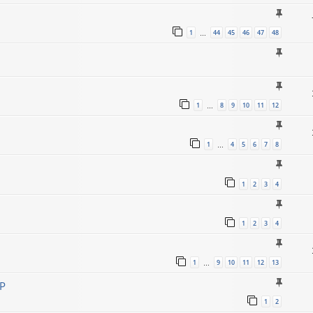
1
44
45
46
47
48
…
1
8
9
10
11
12
…
1
4
5
6
7
8
…
1
2
3
4
1
2
3
4
1
9
10
11
12
13
…
TP
1
2