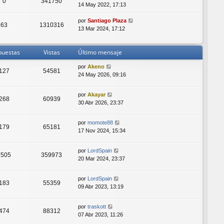
0
341750
14 May 2022, 17:13
por
Santiago Plaza
63
1310316
13 Mar 2024, 17:12
puestas
Vistas
Último mensaje
por
Akeno
127
54581
24 May 2026, 09:16
por
Akayar
268
60939
30 Abr 2026, 23:37
por
momote88
179
65181
17 Nov 2024, 15:34
por
LordSpain
2505
359973
20 Mar 2024, 23:37
por
LordSpain
183
55359
09 Abr 2023, 13:19
por
traskott
474
88312
07 Abr 2023, 11:26