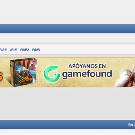
P/AE - WitE - WitE2 - WitW
 avanzada
Res