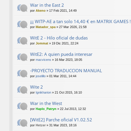
War in the East 2
por
Akeno
»
17 Feb 2021, 14:49
¡¡¡ WITP-AE a tan solo 14,40 € en MATRIX GAMES !!
por
Matador_spa
»
27 Mar 2026, 21:58
WitE 2 - Hilo oficial de dudas
por
Jommat
»
19 Dic 2021, 22:24
WitE2: A quien pueda interesar
por
macvicens
»
16 Mar 2023, 18:05
-PROYECTO TRADUCCION MANUAL
por
joselillo
»
01 Mar 2011, 14:44
Wite 2
por
Ignikharion
»
21 Oct 2015, 16:10
War in the West
por
Haplo_Patryn
»
22 Jul 2013, 12:32
[WitE2] Parche oficial V1.02.52
por
Hetzer
»
31 Mar 2023, 18:16