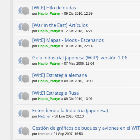
[WitE] Hilo de dudas
por
Haplo_Patryn
»
09 Dic 2010, 12:59
[War in the East] Artículos
por
Haplo_Patryn
»
12 Dic 2018, 16:21
[WitE] Mapas - Mods - Escenarios
por
Haplo_Patryn
»
10 Dic 2010, 22:14
Guía Industrial japonesa (WitP): versión 1.06
por
Haplo_Patryn
»
07 May 2006, 12:04
[WitE] Estrategia alemana
por
Haplo_Patryn
»
09 Dic 2010, 13:00
[WitE] Estrategia Rusa
por
Haplo_Patryn
»
09 Dic 2010, 13:01
Entendiendo la Industria (japonesa)
por
Fletcher
»
30 Ene 2010, 02:13
Gestión de gráficos de buques y aviones en el WI
por
fremen
»
21 Sep 2007, 16:53