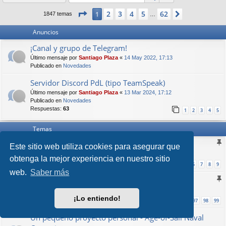
Página
1
de
62
2
3
4
5
62
1
Siguiente
1847 temas
…
Anuncios
¡Canal y grupo de Telegram!
Último mensaje por
Santiago Plaza
«
14 May 2022, 17:13
Publicado en
Novedades
Servidor Discord PdL (tipo TeamSpeak)
Último mensaje por
Santiago Plaza
«
13 Mar 2024, 17:12
Publicado en
Novedades
Respuestas:
63
1
2
3
4
5
Temas
[Aurora 4X C#] Hilo oficial
Este sitio web utiliza cookies para asegurar que
Último mensaje por
Akayar
«
14 Sep 2022, 20:43
obtenga la mejor experiencia en nuestro sitio
Respuestas:
133
1
6
7
8
9
…
web.
Saber más
[Aurora 4x] Hilo de dudas oficial.
Último mensaje por
Kane
«
25 Feb 2022, 12:12
¡Lo entiendo!
Respuestas:
1483
1
96
97
98
99
…
Un pequeño proyecto personal - Age-of-Sail Naval