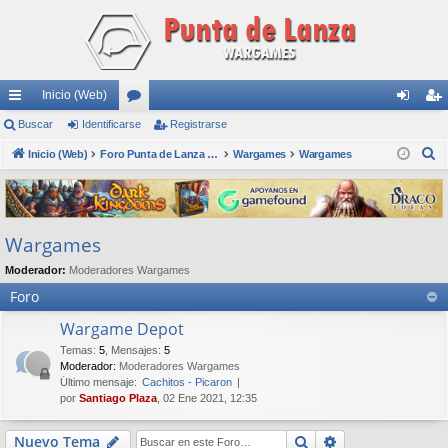
Inicio (Web)
nl
Buscar
Identificarse
or
Registrarse
de
eg
B
ac
Inicio (Web)
os
Foro Punta de Lanza Wargames
Wargames
Wargames
nti
ist
u
es
fic
ra
s
rá
ar
rs
c
Wargames
a
pi
se
e
r
Moderador:
Moderadores Wargames
do
Foro
s
Wargame Depot
Temas
:
5
,
Mensajes
:
5
Moderador:
Moderadores Wargames
Último mensaje:
Cachitos - Picaron
por
Santiago Plaza
, 02 Ene 2021, 12:35
Buscar
Búsqueda avan
Nuevo Tema