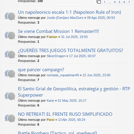
Respuestas:
100
1
4
5
6
7
…
Un napoleonico escala 1:1 (Napoleon Rule of Iron)
Último mensaje por
Justin [Gen]aro MacDuro
«
08 Ago 2025, 00:53
Respuestas:
3
Se viene Combat Mission 1 Remaster!!!!
Último mensaje por
Fabian
«
31 Jul 2025, 19:55
Respuestas:
1
¿QUERÉIS TRES JUEGOS TOTALMENTE GRATUITOS?
Último mensaje por
SilverDragon
«
17 Jul 2025, 00:07
Respuestas:
2
que panzer campaign?
Último mensaje por
nomada_squadman45
«
22 Jun 2025, 23:00
Respuestas:
7
El Santo Grial de Geopolítica, estrategia y gestión - RTP
Superpower
Último mensaje por
Kane
«
01 May 2025, 10:17
Respuestas:
6
NO RETREAT! EL FRENTE RUSO SIMPLIFICADO
Último mensaje por
Patxi
«
13 Abr 2025, 00:24
Respuestas:
6
Battle Brothers [Tactico, rol, medieval]