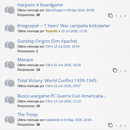
Harpoon 4 boardgame
Último mensaje por
SilverDragon
«
03 Ago 2026, 00:58
Respuestas:
39
1
2
3
Kriegsspiel ~ 7 Years' War campaña kickstarter
Último mensaje por
Yoye101
«
20 Jul 2026, 17:33
Gunship Origins (Sim Apache)
Último mensaje por
CM
«
13 Jul 2026, 16:59
Respuestas:
1
Menace
Último mensaje por
CM
«
25 Jun 2026, 18:29
Respuestas:
19
1
2
Total Victory: World Conflict 1939-1945
Último mensaje por
CM
«
19 Jun 2026, 20:57
Busco wargame PC Guerra Civil Americana...
Último mensaje por
CM
«
14 Jun 2026, 13:19
Respuestas:
10
The Troop
Último mensaje por
IndiaVerde
«
03 May 2026, 23:00
Respuestas:
38
1
2
3