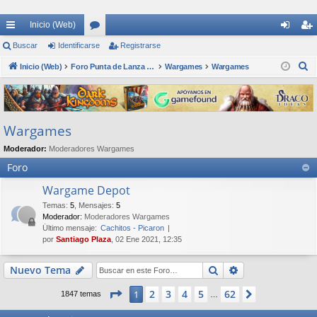
Inicio (Web)
nl
Buscar
Identificarse
or
Registrarse
de
eg
B
ac
Inicio (Web)
os
Foro Punta de Lanza Wargames
Wargames
Wargames
nti
ist
u
es
fic
ra
s
rá
ar
rs
c
Wargames
a
pi
se
e
r
Moderador:
Moderadores Wargames
do
Foro
s
Wargame Depot
Temas
:
5
,
Mensajes
:
5
Moderador:
Moderadores Wargames
Último mensaje:
Cachitos - Picaron
por
Santiago Plaza
, 02 Ene 2021, 12:35
Buscar
Búsqueda avan
Nuevo Tema
Página
1
de
62
2
3
4
5
62
1
Siguiente
1847 temas
…