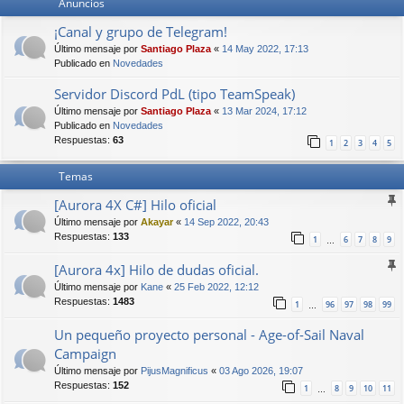
Anuncios
¡Canal y grupo de Telegram!
Último mensaje por
Santiago Plaza
«
14 May 2022, 17:13
Publicado en
Novedades
Servidor Discord PdL (tipo TeamSpeak)
Último mensaje por
Santiago Plaza
«
13 Mar 2024, 17:12
Publicado en
Novedades
Respuestas:
63
1
2
3
4
5
Temas
[Aurora 4X C#] Hilo oficial
Último mensaje por
Akayar
«
14 Sep 2022, 20:43
Respuestas:
133
1
6
7
8
9
…
[Aurora 4x] Hilo de dudas oficial.
Último mensaje por
Kane
«
25 Feb 2022, 12:12
Respuestas:
1483
1
96
97
98
99
…
Un pequeño proyecto personal - Age-of-Sail Naval
Campaign
Último mensaje por
PijusMagnificus
«
03 Ago 2026, 19:07
Respuestas:
152
1
8
9
10
11
…