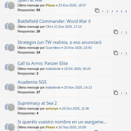
Último mensaje por
Piteas
«
23 Ene 2026, 18:57
Respuestas:
83
1
2
3
4
5
6
Battlefield Commander: Word War II
Último mensaje por
CM
«
21 Ene 2026, 17:13
Respuestas:
26
1
2
Strategos (un TW realista, o eso anuncian)
Último mensaje por
Guerrillero
«
20 Ene 2026, 23:43
Respuestas:
24
1
2
Call to Arms: Panzer Elite
Último mensaje por
IndiaVerde
«
18 Dic 2025, 00:25
Respuestas:
2
Academia SGS
Último mensaje por
IndiaVerde
«
20 Nov 2025, 14:13
Respuestas:
27
1
2
Supremacy at Sea 2
Último mensaje por
antonyo
«
26 Oct 2025, 11:36
Respuestas:
4
Si queréis vuestro nombre en un wargame...
Último mensaje por
Piteas
«
26 Sep 2025, 10:08