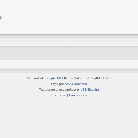
ión
Desarrollado por
phpBB
® Forum Software © phpBB Limited
Style por
Arty
&
halilesen
Traducción al español por
phpBB España
Privacidad
|
Condiciones