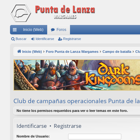
Inicio (Web)
Foros
nl
Buscar
Identificarse
Registrarse
ac
Inicio (Web)
Foro Punta de Lanza Wargames
Campo de batalla
Cl
es
rá
pi
do
s
Club de campañas operacionales Punta de l
No tiene los permisos requeridos para ver o leer temas en este foro.
Identificarse
•
Registrarse
Nombre de Usuario: