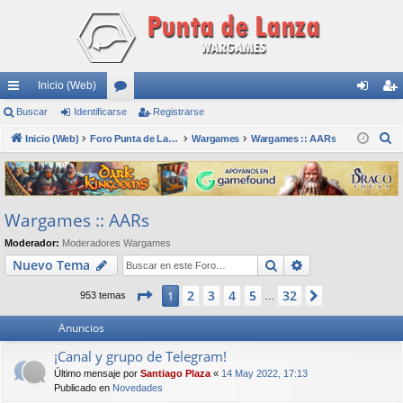
Inicio (Web)
nl
Buscar
Identificarse
or
Registrarse
de
eg
B
ac
Inicio (Web)
os
Foro Punta de Lanza Wargames
Wargames
Wargames :: AARs
nti
ist
u
es
fic
ra
s
rá
ar
rs
c
Wargames :: AARs
a
pi
se
e
r
Moderador:
Moderadores Wargames
do
Buscar
Búsqueda avan
Nuevo Tema
s
Página
1
de
32
2
3
4
5
32
1
Siguiente
953 temas
…
Anuncios
¡Canal y grupo de Telegram!
Último mensaje por
Santiago Plaza
«
14 May 2022, 17:13
Publicado en
Novedades