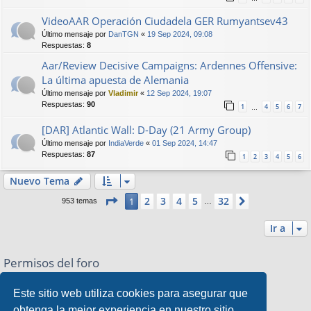
VideoAAR Operación Ciudadela GER Rumyantsev43
Último mensaje por
DanTGN
«
19 Sep 2024, 09:08
Respuestas:
8
Aar/Review Decisive Campaigns: Ardennes Offensive:
La última apuesta de Alemania
Último mensaje por
Vladimir
«
12 Sep 2024, 19:07
Respuestas:
90
1
4
5
6
7
…
[DAR] Atlantic Wall: D-Day (21 Army Group)
Último mensaje por
IndiaVerde
«
01 Sep 2024, 14:47
Respuestas:
87
1
2
3
4
5
6
Nuevo Tema
Página
1
de
32
2
3
4
5
32
1
Siguiente
953 temas
…
Ir a
Permisos del foro
No puede
abrir nuevos temas en este Foro
No puede
responder a temas en este Foro
Este sitio web utiliza cookies para asegurar que
No puede
editar sus mensajes en este Foro
obtenga la mejor experiencia en nuestro sitio
No puede
borrar sus mensajes en este Foro