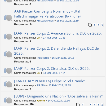
Último mensaje por
HispanusMiles
«
18 Mar 2025, 16:54
Respuestas:
6
AAR Panzer Campaigns Normandy - Utah
Fallschirmjager vs Paratrooper (6-7 June)
Último mensaje por
HispanusMiles
«
18 Mar 2025, 11:59
Respuestas:
34
1
2
3
[AAR] Panzer Corps 2. Avance a Sollum. DLC de 2025.
Último mensaje por
JR
«
17 Mar 2025, 21:31
Respuestas:
2
[AAR] Panzer Corps 2. Defendiendo Halfaya. DLC de
2025.
Último mensaje por
IndiaVerde
«
16 Mar 2025, 20:15
Respuestas:
5
[AAR] Panzer Corps 2. Cirenaica. DLC de 2025.
Último mensaje por
JR
«
13 Mar 2025, 17:14
[AAR EL REY PLANETA] Felipe IV "el Grande"
Último mensaje por
FRANA
«
23 Feb 2025, 22:15
Respuestas:
3
[EUIV] - Dirigiendo una Nación - "Dios salve a la Reina"
Último mensaje por
Akeno
«
14 Oct 2024, 19:30
Respuestas:
110
1
5
6
7
8
…