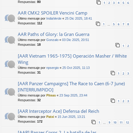
Respuestas:
80
1
2
3
4
5
6
AAR CMX2 SPOILER Vencini Camp
Último mensaje por
IndiaVerde
«
25 Dic 2025, 18:41
Respuestas:
112
1
5
6
7
8
…
AAR Paths of Glory: la Gran Guerra
Último mensaje por
Gonzalo
«
03 Dic 2025, 20:51
Respuestas:
18
1
2
[AAR Vietnam 1965-1975] Operación Masher / White
Wing
Último mensaje por
npsergio
«
25 Oct 2025, 11:13
Respuestas:
31
1
2
3
[AAR Panzer Campaigns] The Race to Caen (6-7 June)
[INTERRUMPIDO]
Último mensaje por
Piteas
«
23 Sep 2025, 23:44
Respuestas:
32
1
2
3
[AAR Interceptor Ace] Defensa del Reich
Último mensaje por
Patxi
«
15 Jun 2025, 13:21
Respuestas:
172
1
9
10
11
12
…
[AAR] Panzer Corps 2. La batalla de las