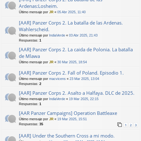
Ardenas:Losheim.
Último mensaje por
JR
«
05 Abr 2025, 11:40
[AAR] Panzer Corps 2. La batalla de las Ardenas.
Wahlerscheid.
Último mensaje por
IndiaVerde
«
03 Abr 2025, 21:43
Respuestas:
1
[AAR] Panzer Corps 2. La caida de Polonia. La batalla
de Mlawa
Último mensaje por
JR
«
30 Mar 2025, 18:54
[AAR] Panzer Corps 2. Fall of Poland. Episodio 1.
Último mensaje por
macvicens
«
23 Mar 2025, 13:04
Respuestas:
2
[AAR] Panzer Corps 2. Asalto a Halfaya. DLC de 2025.
Último mensaje por
IndiaVerde
«
19 Mar 2025, 22:15
Respuestas:
1
[AAR Panzer Campaigns] Operation Battleaxe
Último mensaje por
JR
«
19 Mar 2025, 15:51
Respuestas:
35
1
2
3
[AAR] Under the Southern Cross a mi modo.