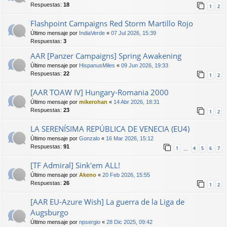
Respuestas:
18
1
2
Flashpoint Campaigns Red Storm Martillo Rojo
Último mensaje por
IndiaVerde
«
07 Jul 2026, 15:39
Respuestas:
3
AAR [Panzer Campaigns] Spring Awakening
Último mensaje por
HispanusMiles
«
09 Jun 2026, 19:33
Respuestas:
22
1
2
[AAR TOAW IV] Hungary-Romania 2000
Último mensaje por
mikerohan
«
14 Abr 2026, 18:31
Respuestas:
23
1
2
LA SERENÍSIMA REPÚBLICA DE VENECIA (EU4)
Último mensaje por
Gonzalo
«
16 Mar 2026, 15:12
Respuestas:
91
1
4
5
6
7
…
[TF Admiral] Sink'em ALL!
Último mensaje por
Akeno
«
20 Feb 2026, 15:55
Respuestas:
26
1
2
[AAR EU-Azure Wish] La guerra de la Liga de
Augsburgo
Último mensaje por
npsergio
«
28 Dic 2025, 09:42