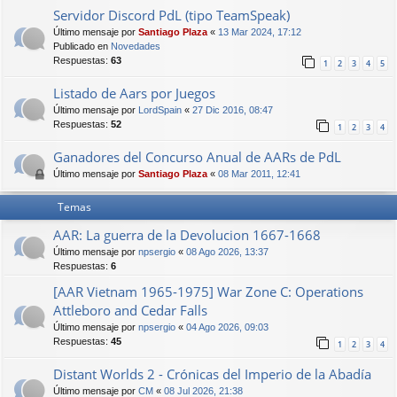
Servidor Discord PdL (tipo TeamSpeak)
Último mensaje por
Santiago Plaza
«
13 Mar 2024, 17:12
Publicado en
Novedades
Respuestas:
63
1
2
3
4
5
Listado de Aars por Juegos
Último mensaje por
LordSpain
«
27 Dic 2016, 08:47
Respuestas:
52
1
2
3
4
Ganadores del Concurso Anual de AARs de PdL
Último mensaje por
Santiago Plaza
«
08 Mar 2011, 12:41
Temas
AAR: La guerra de la Devolucion 1667-1668
Último mensaje por
npsergio
«
08 Ago 2026, 13:37
Respuestas:
6
[AAR Vietnam 1965-1975] War Zone C: Operations
Attleboro and Cedar Falls
Último mensaje por
npsergio
«
04 Ago 2026, 09:03
Respuestas:
45
1
2
3
4
Distant Worlds 2 - Crónicas del Imperio de la Abadía
Último mensaje por
CM
«
08 Jul 2026, 21:38