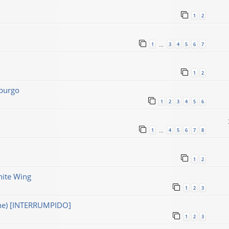
1
2
1
3
4
5
6
7
…
1
2
sburgo
1
2
3
4
5
6
1
4
5
6
7
8
…
1
2
ite Wing
1
2
3
une) [INTERRUMPIDO]
1
2
3