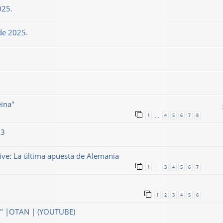
025.
de 2025.
eina"
1
4
5
6
7
8
…
43
ve: La última apuesta de Alemania
1
3
4
5
6
7
…
1
2
3
4
5
6
" |OTAN | (YOUTUBE)