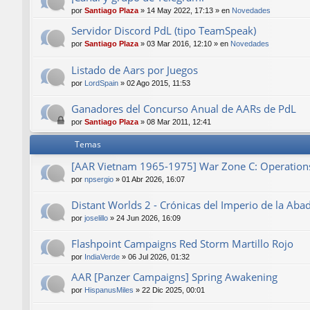
por
Santiago Plaza
»
14 May 2022, 17:13
» en
Novedades
Servidor Discord PdL (tipo TeamSpeak)
por
Santiago Plaza
»
03 Mar 2016, 12:10
» en
Novedades
Listado de Aars por Juegos
por
LordSpain
»
02 Ago 2015, 11:53
Ganadores del Concurso Anual de AARs de PdL
por
Santiago Plaza
»
08 Mar 2011, 12:41
Temas
[AAR Vietnam 1965-1975] War Zone C: Operations 
por
npsergio
»
01 Abr 2026, 16:07
Distant Worlds 2 - Crónicas del Imperio de la Aba
por
joselillo
»
24 Jun 2026, 16:09
Flashpoint Campaigns Red Storm Martillo Rojo
por
IndiaVerde
»
06 Jul 2026, 01:32
AAR [Panzer Campaigns] Spring Awakening
por
HispanusMiles
»
22 Dic 2025, 00:01