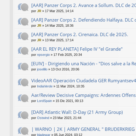
[AAR] Panzer Corps 2. Avance a Sollum. DLC de 2
por
JR
»
17 Mar 2025, 14:14
[AAR] Panzer Corps 2. Defendiendo Halfaya. DLC 
por
JR
»
14 Mar 2025, 18:36
[AAR] Panzer Corps 2. Cirenaica. DLC de 2025.
por
JR
»
13 Mar 2025, 17:14
[AAR EL REY PLANETA] Felipe IV "el Grande"
por
npsergio
»
17 Feb 2025, 20:34
[EUIV] - Dirigiendo una Nación - "Dios salve a la R
por
joselillo
»
13 Oct 2016, 20:06
VideoAAR Operación Ciudadela GER Rumyantsev
por
IndiaVerde
»
11 Mar 2024, 10:35
Aar/Review Decisive Campaigns: Ardennes Offensi
por
LordSpain
»
15 Dic 2021, 00:13
[DAR] Atlantic Wall: D-Day (21 Army Group)
por
Ostwind
»
23 Mar 2023, 21:44
| WARNO | 2K | ARMY GENERAL " BRUDERKRIEG 
por
bladewar
»
05 Jun 2024, 03:12