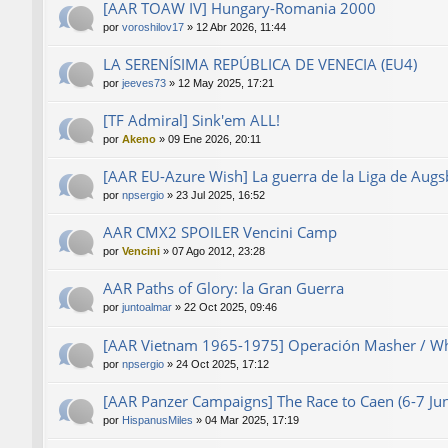
[AAR TOAW IV] Hungary-Romania 2000
por
voroshilov17
»
12 Abr 2026, 11:44
LA SERENÍSIMA REPÚBLICA DE VENECIA (EU4)
por
jeeves73
»
12 May 2025, 17:21
[TF Admiral] Sink'em ALL!
por
Akeno
»
09 Ene 2026, 20:11
[AAR EU-Azure Wish] La guerra de la Liga de Aug
por
npsergio
»
23 Jul 2025, 16:52
AAR CMX2 SPOILER Vencini Camp
por
Vencini
»
07 Ago 2012, 23:28
AAR Paths of Glory: la Gran Guerra
por
juntoalmar
»
22 Oct 2025, 09:46
[AAR Vietnam 1965-1975] Operación Masher / Wh
por
npsergio
»
24 Oct 2025, 17:12
[AAR Panzer Campaigns] The Race to Caen (6-7 J
por
HispanusMiles
»
04 Mar 2025, 17:19