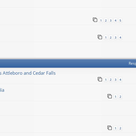
1
2
3
4
5
1
2
3
4
Res
Attleboro and Cedar Falls
1
2
3
4
día
1
2
1
2