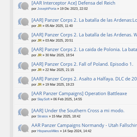
[AAR Interceptor Ace] Defensa del Reich
por
JosephPorta
»
19 Dic 2023, 22:02
[AAR] Panzer Corps 2. La batalla de las Ardenas:L
por
JR
»
05 Abr 2025, 11:40
[AAR] Panzer Corps 2. La batalla de las Ardenas. 
por
JR
»
03 Abr 2025, 20:51
[AAR] Panzer Corps 2. La caida de Polonia. La bat
por
JR
»
30 Mar 2025, 18:54
[AAR] Panzer Corps 2. Fall of Poland. Episodio 1.
por
JR
»
22 Mar 2025, 21:15
[AAR] Panzer Corps 2. Asalto a Halfaya. DLC de 2
por
JR
»
19 Mar 2025, 19:23
[AAR Panzer Campaigns] Operation Battleaxe
por
SlaySoft
»
06 Feb 2025, 14:55
[AAR] Under the Southern Cross a mi modo.
por
Stratos
»
15 Mar 2025, 18:42
AAR Panzer Campaigns Normandy - Utah Fallschirm
por
HispanusMiles
»
14 Sep 2024, 14:42