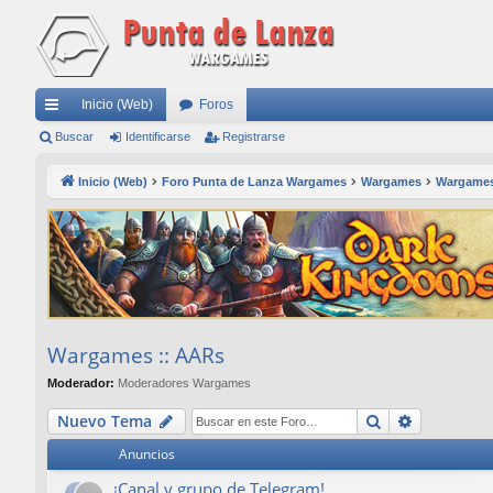
Inicio (Web)
Foros
nl
Buscar
Identificarse
Registrarse
ac
Inicio (Web)
Foro Punta de Lanza Wargames
Wargames
Wargames
es
rá
pi
do
s
Wargames :: AARs
Moderador:
Moderadores Wargames
Buscar
Búsqueda
Nuevo Tema
Anuncios
¡Canal y grupo de Telegram!