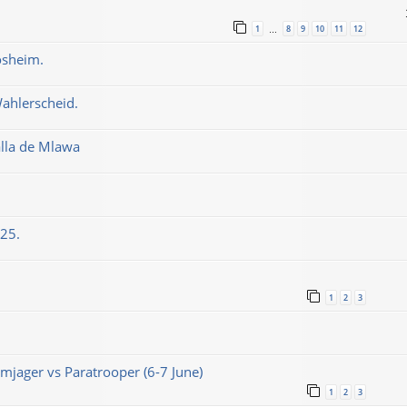
1
8
9
10
11
12
…
osheim.
Wahlerscheid.
alla de Mlawa
025.
1
2
3
jager vs Paratrooper (6-7 June)
1
2
3