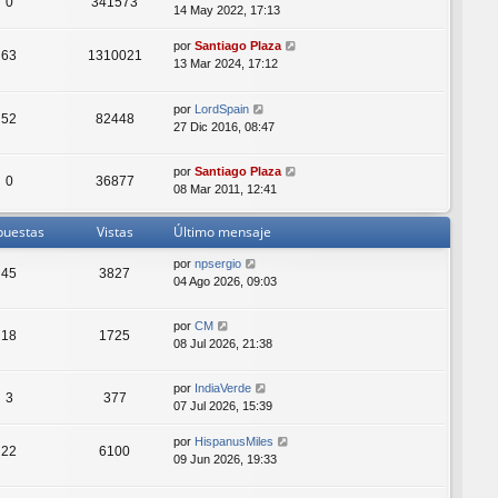
0
341573
14 May 2022, 17:13
por
Santiago Plaza
63
1310021
13 Mar 2024, 17:12
por
LordSpain
52
82448
27 Dic 2016, 08:47
por
Santiago Plaza
0
36877
08 Mar 2011, 12:41
puestas
Vistas
Último mensaje
por
npsergio
45
3827
04 Ago 2026, 09:03
por
CM
18
1725
08 Jul 2026, 21:38
por
IndiaVerde
3
377
07 Jul 2026, 15:39
por
HispanusMiles
22
6100
09 Jun 2026, 19:33