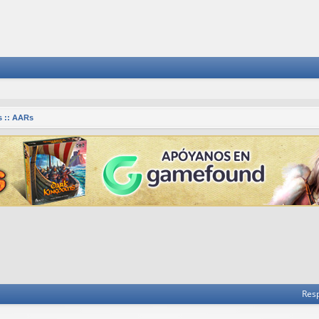
 :: AARs
 avanzada
Res