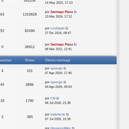
0
342034
14 May 2022, 17:13
por
Santiago Plaza
63
1310828
13 Mar 2024, 17:12
por
LordSpain
52
82490
27 Dic 2016, 08:47
por
Santiago Plaza
0
36912
08 Mar 2011, 12:41
puestas
Vistas
Último mensaje
por
npsergio
4
101
07 Ago 2026, 17:46
por
npsergio
45
3896
04 Ago 2026, 09:03
por
CM
18
1790
08 Jul 2026, 21:38
por
IndiaVerde
3
385
07 Jul 2026, 15:39
por
HispanusMiles