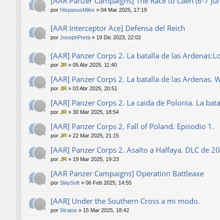
[AAR Panzer Campaigns] The Race to Caen (6-7 J
por
HispanusMiles
»
04 Mar 2025, 17:19
[AAR Interceptor Ace] Defensa del Reich
por
JosephPorta
»
19 Dic 2023, 22:02
[AAR] Panzer Corps 2. La batalla de las Ardenas:L
por
JR
»
05 Abr 2025, 11:40
[AAR] Panzer Corps 2. La batalla de las Ardenas. 
por
JR
»
03 Abr 2025, 20:51
[AAR] Panzer Corps 2. La caida de Polonia. La bat
por
JR
»
30 Mar 2025, 18:54
[AAR] Panzer Corps 2. Fall of Poland. Episodio 1.
por
JR
»
22 Mar 2025, 21:15
[AAR] Panzer Corps 2. Asalto a Halfaya. DLC de 2
por
JR
»
19 Mar 2025, 19:23
[AAR Panzer Campaigns] Operation Battleaxe
por
SlaySoft
»
06 Feb 2025, 14:55
[AAR] Under the Southern Cross a mi modo.
por
Stratos
»
15 Mar 2025, 18:42