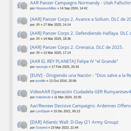
AAR Panzer Campaigns Normandy - Utah Fallschirm
por
HispanusMiles
»
14 Sep 2024, 14:42
[AAR] Panzer Corps 2. Avance a Sollum. DLC de 2
por
JR
»
17 Mar 2025, 14:14
[AAR] Panzer Corps 2. Defendiendo Halfaya. DLC 
por
JR
»
14 Mar 2025, 18:36
[AAR] Panzer Corps 2. Cirenaica. DLC de 2025.
por
JR
»
13 Mar 2025, 17:14
[AAR EL REY PLANETA] Felipe IV "el Grande"
por
npsergio
»
17 Feb 2025, 20:34
[EUIV] - Dirigiendo una Nación - "Dios salve a la R
por
joselillo
»
13 Oct 2016, 20:06
VideoAAR Operación Ciudadela GER Rumyantsev
por
IndiaVerde
»
11 Mar 2024, 10:35
Aar/Review Decisive Campaigns: Ardennes Offensi
por
LordSpain
»
15 Dic 2021, 00:13
[DAR] Atlantic Wall: D-Day (21 Army Group)
por
Ostwind
»
23 Mar 2023, 21:44