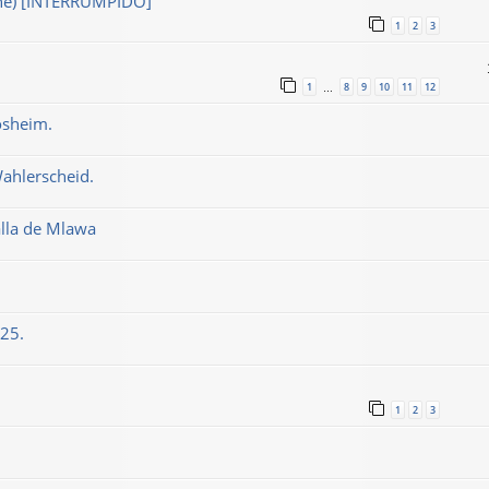
une) [INTERRUMPIDO]
1
2
3
1
8
9
10
11
12
…
osheim.
Wahlerscheid.
alla de Mlawa
025.
1
2
3