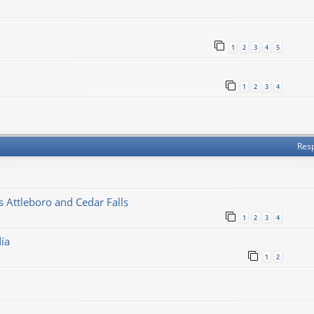
1
2
3
4
5
1
2
3
4
Res
Attleboro and Cedar Falls
1
2
3
4
día
1
2