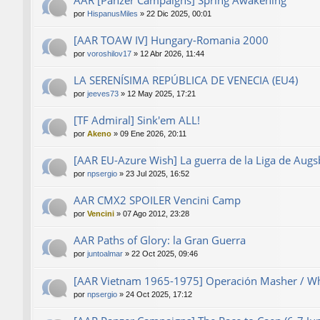
por
HispanusMiles
»
22 Dic 2025, 00:01
[AAR TOAW IV] Hungary-Romania 2000
por
voroshilov17
»
12 Abr 2026, 11:44
LA SERENÍSIMA REPÚBLICA DE VENECIA (EU4)
por
jeeves73
»
12 May 2025, 17:21
[TF Admiral] Sink'em ALL!
por
Akeno
»
09 Ene 2026, 20:11
[AAR EU-Azure Wish] La guerra de la Liga de Aug
por
npsergio
»
23 Jul 2025, 16:52
AAR CMX2 SPOILER Vencini Camp
por
Vencini
»
07 Ago 2012, 23:28
AAR Paths of Glory: la Gran Guerra
por
juntoalmar
»
22 Oct 2025, 09:46
[AAR Vietnam 1965-1975] Operación Masher / Wh
por
npsergio
»
24 Oct 2025, 17:12