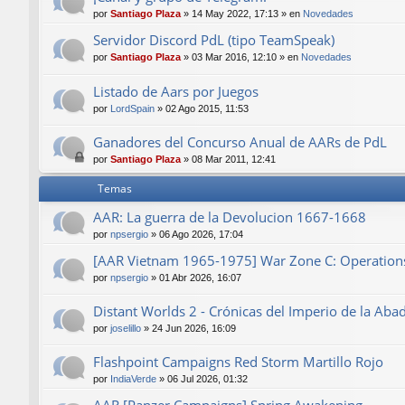
por
Santiago Plaza
»
14 May 2022, 17:13
» en
Novedades
Servidor Discord PdL (tipo TeamSpeak)
por
Santiago Plaza
»
03 Mar 2016, 12:10
» en
Novedades
Listado de Aars por Juegos
por
LordSpain
»
02 Ago 2015, 11:53
Ganadores del Concurso Anual de AARs de PdL
por
Santiago Plaza
»
08 Mar 2011, 12:41
Temas
AAR: La guerra de la Devolucion 1667-1668
por
npsergio
»
06 Ago 2026, 17:04
[AAR Vietnam 1965-1975] War Zone C: Operations 
por
npsergio
»
01 Abr 2026, 16:07
Distant Worlds 2 - Crónicas del Imperio de la Aba
por
joselillo
»
24 Jun 2026, 16:09
Flashpoint Campaigns Red Storm Martillo Rojo
por
IndiaVerde
»
06 Jul 2026, 01:32
AAR [Panzer Campaigns] Spring Awakening