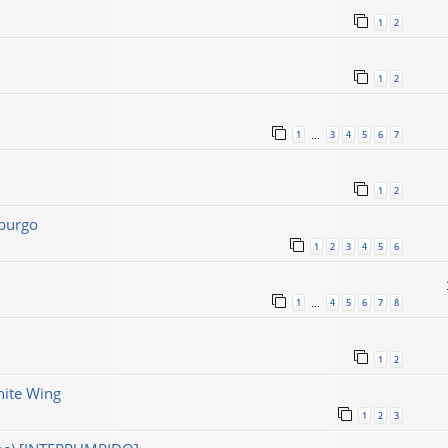
1
2
1
2
1
3
4
5
6
7
…
1
2
sburgo
1
2
3
4
5
6
1
4
5
6
7
8
…
1
2
ite Wing
1
2
3