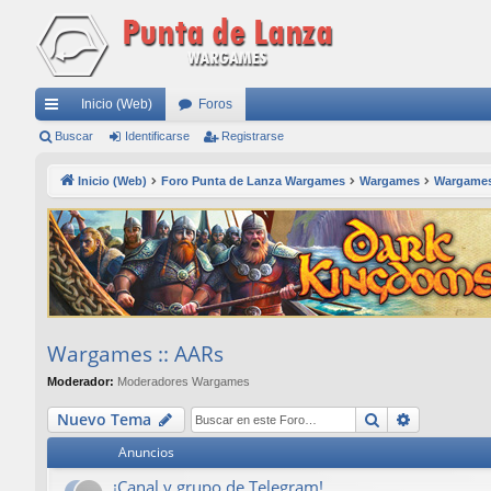
Inicio (Web)
Foros
nl
Buscar
Identificarse
Registrarse
ac
Inicio (Web)
Foro Punta de Lanza Wargames
Wargames
Wargames
es
rá
pi
do
s
Wargames :: AARs
Moderador:
Moderadores Wargames
Buscar
Búsqueda
Nuevo Tema
Anuncios
¡Canal y grupo de Telegram!