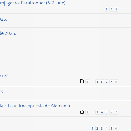
jager vs Paratrooper (6-7 June)
1
2
3
025.
de 2025.
eina"
1
4
5
6
7
8
…
43
ve: La última apuesta de Alemania
1
3
4
5
6
7
…
1
2
3
4
5
6