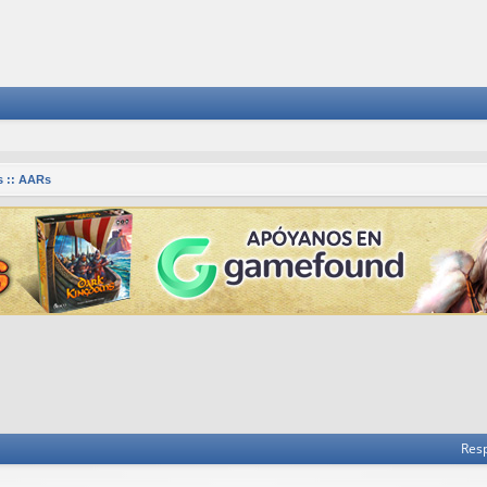
 :: AARs
 avanzada
Res