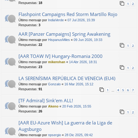
Respuestas:
18
1
2
Flashpoint Campaigns Red Storm Martillo Rojo
Último mensaje por
IndiaVerde
«
07 Jul 2026, 15:39
Respuestas:
3
AAR [Panzer Campaigns] Spring Awakening
Último mensaje por
HispanusMiles
«
09 Jun 2026, 19:33
Respuestas:
22
1
2
[AAR TOAW IV] Hungary-Romania 2000
Último mensaje por
mikerohan
«
14 Abr 2026, 18:31
Respuestas:
23
1
2
LA SERENÍSIMA REPÚBLICA DE VENECIA (EU4)
Último mensaje por
Gonzalo
«
16 Mar 2026, 15:12
Respuestas:
91
1
4
5
6
7
…
[TF Admiral] Sink'em ALL!
Último mensaje por
Akeno
«
20 Feb 2026, 15:55
Respuestas:
26
1
2
[AAR EU-Azure Wish] La guerra de la Liga de
Augsburgo
Último mensaje por
npsergio
«
28 Dic 2025, 09:42