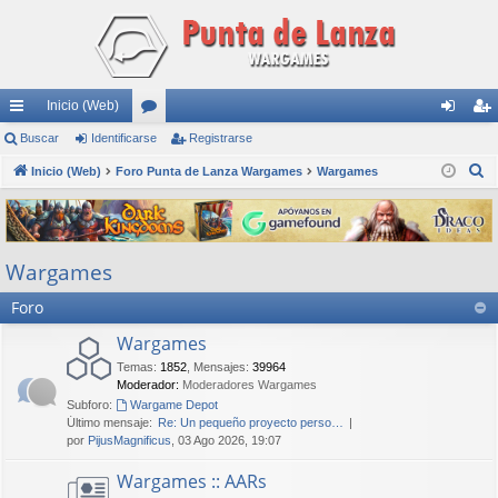
Inicio (Web)
nl
Buscar
Identificarse
or
Registrarse
de
eg
B
ac
Inicio (Web)
Foro Punta de Lanza Wargames
os
Wargames
nti
ist
u
es
fic
ra
s
rá
ar
rs
c
Wargames
a
pi
se
e
r
Foro
do
s
Wargames
Temas
:
1852
,
Mensajes
:
39964
Moderador:
Moderadores Wargames
Subforo:
Wargame Depot
Último mensaje:
Re: Un pequeño proyecto perso…
por
PijusMagnificus
, 03 Ago 2026, 19:07
Wargames :: AARs