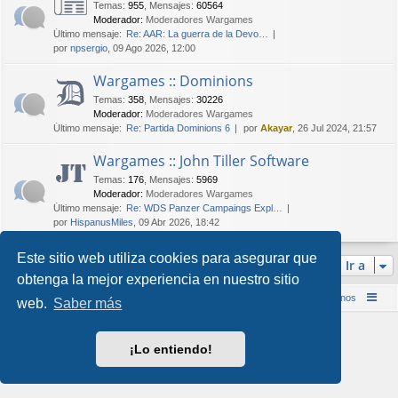
Temas
:
955
,
Mensajes
:
60564
Moderador:
Moderadores Wargames
Último mensaje:
Re: AAR: La guerra de la Devo…
por
npsergio
, 09 Ago 2026, 12:00
Wargames :: Dominions
Temas
:
358
,
Mensajes
:
30226
Moderador:
Moderadores Wargames
Último mensaje:
Re: Partida Dominions 6
por
Akayar
, 26 Jul 2024, 21:57
Wargames :: John Tiller Software
Temas
:
176
,
Mensajes
:
5969
Moderador:
Moderadores Wargames
Último mensaje:
Re: WDS Panzer Campaings Expl…
por
HispanusMiles
, 09 Abr 2026, 18:42
Este sitio web utiliza cookies para asegurar que
Ir a
obtenga la mejor experiencia en nuestro sitio
Inicio (Web)
Foro Punta de Lanza Wargames
Contáctenos
web.
Saber más
Desarrollado por
phpBB
® Forum Software © phpBB Limited
Style por
Arty
&
halilesen
¡Lo entiendo!
Traducción al español por
phpBB España
Privacidad
|
Condiciones