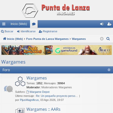
Inicio (Web)
nl
Buscar
Identificarse
or
Registrarse
de
eg
B
ac
Inicio (Web)
Foro Punta de Lanza Wargames
os
Wargames
nti
ist
u
es
fic
ra
s
rá
ar
rs
c
Wargames
a
pi
se
e
r
Foro
do
s
Wargames
Temas
:
1852
,
Mensajes
:
39964
Moderador:
Moderadores Wargames
Subforo:
Wargame Depot
Último mensaje:
Re: Un pequeño proyecto perso…
por
PijusMagnificus
, 03 Ago 2026, 19:07
Wargames :: AARs