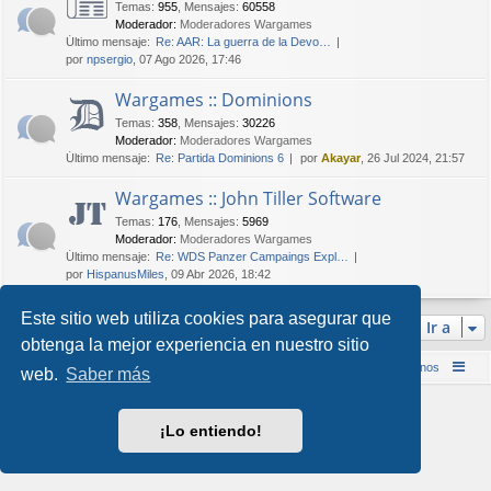
Temas
:
955
,
Mensajes
:
60558
Moderador:
Moderadores Wargames
Último mensaje:
Re: AAR: La guerra de la Devo…
por
npsergio
, 07 Ago 2026, 17:46
Wargames :: Dominions
Temas
:
358
,
Mensajes
:
30226
Moderador:
Moderadores Wargames
Último mensaje:
Re: Partida Dominions 6
por
Akayar
, 26 Jul 2024, 21:57
Wargames :: John Tiller Software
Temas
:
176
,
Mensajes
:
5969
Moderador:
Moderadores Wargames
Último mensaje:
Re: WDS Panzer Campaings Expl…
por
HispanusMiles
, 09 Abr 2026, 18:42
Este sitio web utiliza cookies para asegurar que
Ir a
obtenga la mejor experiencia en nuestro sitio
Inicio (Web)
Foro Punta de Lanza Wargames
Contáctenos
web.
Saber más
Desarrollado por
phpBB
® Forum Software © phpBB Limited
Style por
Arty
&
halilesen
¡Lo entiendo!
Traducción al español por
phpBB España
Privacidad
|
Condiciones