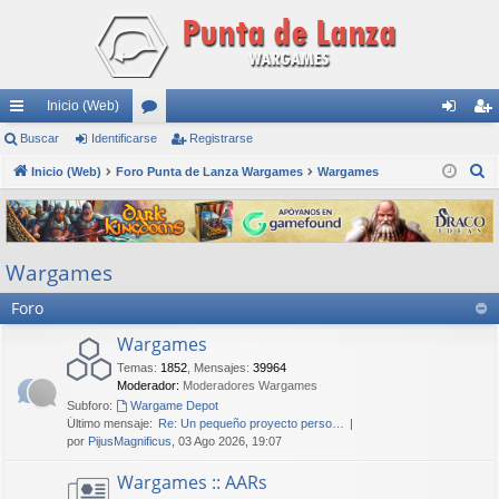
Inicio (Web)
nl
Buscar
Identificarse
or
Registrarse
de
eg
B
ac
Inicio (Web)
Foro Punta de Lanza Wargames
os
Wargames
nti
ist
u
es
fic
ra
s
rá
ar
rs
c
Wargames
a
pi
se
e
r
Foro
do
s
Wargames
Temas
:
1852
,
Mensajes
:
39964
Moderador:
Moderadores Wargames
Subforo:
Wargame Depot
Último mensaje:
Re: Un pequeño proyecto perso…
por
PijusMagnificus
, 03 Ago 2026, 19:07
Wargames :: AARs