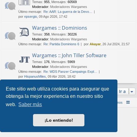
Temas
:
955
,
Mensajes
:
60569
Moderador:
Moderadores Wargames
Último mensaje:
Re: AAR: La guerra de la Devo…
por
npsergio
, 09 Ago 2026, 17:42
Wargames :: Dominions
Temas
:
358
,
Mensajes
:
30226
Moderador:
Moderadores Wargames
Último mensaje:
Re: Partida Dominions 6
por
Akayar
, 26 Jul 2024, 21:57
Wargames :: John Tiller Software
Temas
:
176
,
Mensajes
:
5969
Moderador:
Moderadores Wargames
Último mensaje:
Re: WDS Panzer Campaings Expl…
por
HispanusMiles
, 09 Abr 2026, 18:42
Este sitio web utiliza cookies para asegurar que
Ir a
obtenga la mejor experiencia en nuestro sitio
Inicio (Web)
Foro Punta de Lanza Wargames
Contáctenos
web.
Saber más
Desarrollado por
phpBB
® Forum Software © phpBB Limited
Style por
Arty
&
halilesen
¡Lo entiendo!
Traducción al español por
phpBB España
Privacidad
|
Condiciones