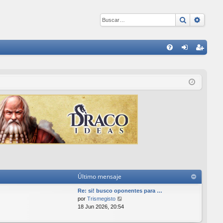
Buscar
Búsqu
E
FA
de
eg
Q
nti
ist
fic
ra
ar
rs
se
e
Último mensaje
Re: si! busco oponentes para …
V
por
Trismegisto
e
18 Jun 2026, 20:54
r
ú