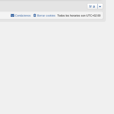
l
Ir a
t
i
Contáctenos
Borrar cookies
Todos los horarios son
UTC+02:00
m
o
m
e
n
s
a
j
e