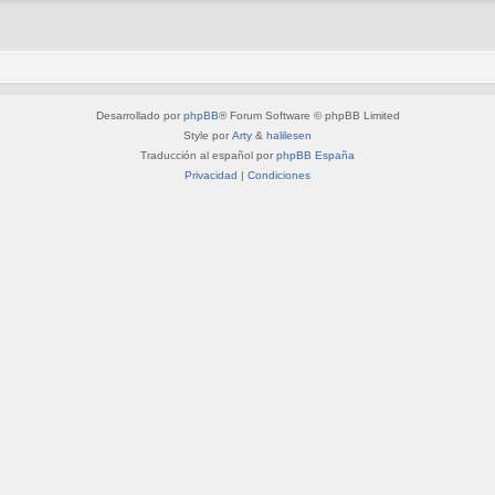
Desarrollado por
phpBB
® Forum Software © phpBB Limited
Style por
Arty
&
halilesen
Traducción al español por
phpBB España
Privacidad
|
Condiciones