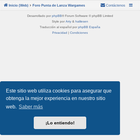
Inicio (Web)
Foro Punta de Lanza Wargames
Contáctenos
Desarrollado por
phpBB
® Forum Software © phpBB Limited
Style por
Arty
&
halilesen
Traducción al español por
phpBB España
Privacidad
|
Condiciones
Este sitio web utiliza cookies para asegurar que
obtenga la mejor experiencia en nuestro sitio
web.
Saber más
¡Lo entiendo!