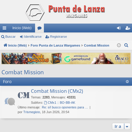
Inicio (Web)
nl
Buscar
Identificarse
or
Registrarse
de
eg
B
ac
Inicio (Web)
Foro Punta de Lanza Wargames
os
Combat Mission
nti
ist
u
es
fic
ra
s
rá
ar
rs
c
Combat Mission
a
pi
se
e
r
Foro
do
s
Combat Mission (CMx2)
Temas
:
2283
,
Mensajes
:
43331
Subforo:
CMx1 :: BO-BB-AK
Último mensaje:
Re: si! busco oponentes para …
por
Trismegisto
, 18 Jun 2026, 20:54
Ir a