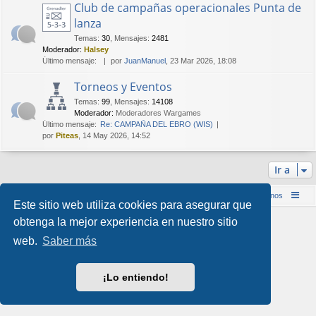
Club de campañas operacionales Punta de
lanza
Temas
:
30
,
Mensajes
:
2481
Moderador:
Halsey
Último mensaje:
por
JuanManuel
, 23 Mar 2026, 18:08
Torneos y Eventos
Temas
:
99
,
Mensajes
:
14108
Moderador:
Moderadores Wargames
Último mensaje:
Re: CAMPAÑA DEL EBRO (WIS)
por
Piteas
, 14 May 2026, 14:52
Ir a
Inicio (Web)
Foro Punta de Lanza Wargames
Contáctenos
Este sitio web utiliza cookies para asegurar que
Desarrollado por
phpBB
® Forum Software © phpBB Limited
obtenga la mejor experiencia en nuestro sitio
Style por
Arty
&
halilesen
web.
Saber más
Traducción al español por
phpBB España
Privacidad
|
Condiciones
¡Lo entiendo!