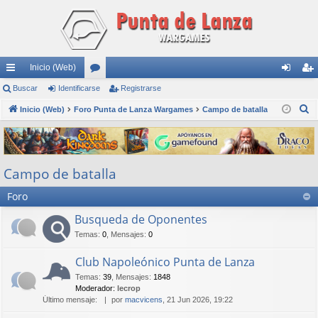
Inicio (Web)
nl
Buscar
Identificarse
or
Registrarse
de
eg
B
ac
Inicio (Web)
Foro Punta de Lanza Wargames
os
Campo de batalla
nti
ist
u
es
fic
ra
s
rá
ar
rs
c
Campo de batalla
a
pi
se
e
r
Foro
do
s
Busqueda de Oponentes
Temas
:
0
,
Mensajes
:
0
Club Napoleónico Punta de Lanza
Temas
:
39
,
Mensajes
:
1848
Moderador:
lecrop
Último mensaje:
por
macvicens
, 21 Jun 2026, 19:22