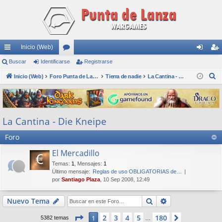
Inicio (Web)
nl
Buscar
Identificarse
or
Registrarse
de
eg
B
ac
Inicio (Web)
os
Foro Punta de Lanza Wargames
Tierra de nadie
La Cantina - Die Kneipe
nti
ist
u
es
fic
ra
s
rá
ar
rs
c
La Cantina - Die Kneipe
a
pi
se
e
r
Foro
do
s
El Mercadillo
Temas
:
1
,
Mensajes
:
1
Último mensaje:
Reglas de uso OBLIGATORIAS de…
por
Santiago Plaza
, 10 Sep 2008, 12:49
Buscar
Búsqueda avan
Nuevo Tema
Página
1
de
180
2
3
4
5
180
1
Siguiente
5382 temas
…