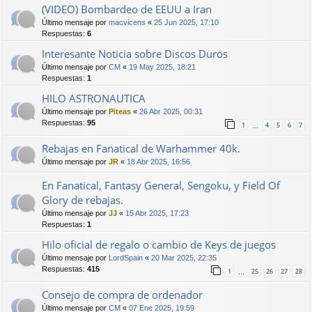
(VIDEO) Bombardeo de EEUU a Iran
Último mensaje por
macvicens
«
25 Jun 2025, 17:10
Respuestas:
6
Interesante Noticia sobre Discos Duros
Último mensaje por
CM
«
19 May 2025, 18:21
Respuestas:
1
HILO ASTRONAUTICA
Último mensaje por
Piteas
«
26 Abr 2025, 00:31
Respuestas:
95
1
4
5
6
7
…
Rebajas en Fanatical de Warhammer 40k.
Último mensaje por
JR
«
18 Abr 2025, 16:56
En Fanatical, Fantasy General, Sengoku, y Field Of
Glory de rebajas.
Último mensaje por
JJ
«
15 Abr 2025, 17:23
Respuestas:
1
Hilo oficial de regalo o cambio de Keys de juegos
Último mensaje por
LordSpain
«
20 Mar 2025, 22:35
Respuestas:
415
1
25
26
27
28
…
Consejo de compra de ordenador
Último mensaje por
CM
«
07 Ene 2025, 19:59