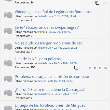
Respuestas:
24
1
2
Videojuego español de Legionarios Romanos
Último mensaje por
IndiaVerde
«
01 Dic 2024, 11:44
Respuestas:
2
Serie "Escuadrón de las ovejas negras"
Último mensaje por
Patxi
«
23 Nov 2024, 02:55
Respuestas:
6
No se pudo descargar problemas de red
Último mensaje por
IndiaVerde
«
22 Nov 2024, 13:25
Respuestas:
4
Hilo de la NFL para pdleros
Último mensaje por
IndiaVerde
«
20 Oct 2024, 08:59
Respuestas:
256
1
15
16
17
18
…
Problema de carga de la misión de combate
Último mensaje por
hector9
«
01 Oct 2024, 04:52
¿Por qué Steam me detiene la Descargas?
Último mensaje por
IndiaVerde
«
04 Sep 2024, 13:17
Respuestas:
7
El juego de las fortificaciones, de Minguet
Último mensaje por
Piteas
«
22 Jul 2024, 18:13