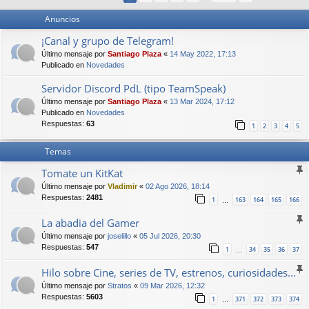
Anuncios
¡Canal y grupo de Telegram!
Último mensaje por
Santiago Plaza
«
14 May 2022, 17:13
Publicado en
Novedades
Servidor Discord PdL (tipo TeamSpeak)
Último mensaje por
Santiago Plaza
«
13 Mar 2024, 17:12
Publicado en
Novedades
Respuestas:
63
1
2
3
4
5
Temas
Tomate un KitKat
Último mensaje por
Vladimir
«
02 Ago 2026, 18:14
Respuestas:
2481
1
163
164
165
166
…
La abadia del Gamer
Último mensaje por
joselillo
«
05 Jul 2026, 20:30
Respuestas:
547
1
34
35
36
37
…
Hilo sobre Cine, series de TV, estrenos, curiosidades...
Último mensaje por
Stratos
«
09 Mar 2026, 12:32
Respuestas:
5603
1
371
372
373
374
…