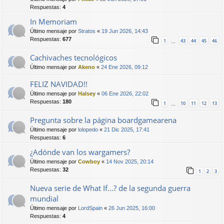
Respuestas:
4
In Memoriam
Último mensaje por
Stratos
«
19 Jun 2026, 14:43
Respuestas:
677
1
43
44
45
46
…
Cachivaches tecnológicos
Último mensaje por
Akeno
«
24 Ene 2026, 09:12
FELIZ NAVIDAD!!
Último mensaje por
Halsey
«
06 Ene 2026, 22:02
Respuestas:
180
1
10
11
12
13
…
Pregunta sobre la página boardgamearena
Último mensaje por
lolopedo
«
21 Dic 2025, 17:41
Respuestas:
6
¿Adónde van los wargamers?
Último mensaje por
Cowboy
«
14 Nov 2025, 20:14
Respuestas:
32
1
2
3
Nueva serie de What If...? de la segunda guerra
mundial
Último mensaje por
LordSpain
«
26 Jun 2025, 16:00
Respuestas:
4