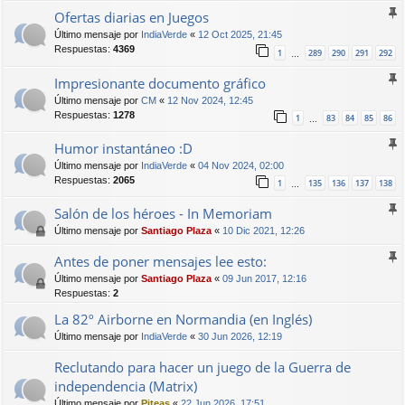
Ofertas diarias en Juegos
Último mensaje por
IndiaVerde
«
12 Oct 2025, 21:45
Respuestas:
4369
1
289
290
291
292
…
Impresionante documento gráfico
Último mensaje por
CM
«
12 Nov 2024, 12:45
Respuestas:
1278
1
83
84
85
86
…
Humor instantáneo :D
Último mensaje por
IndiaVerde
«
04 Nov 2024, 02:00
Respuestas:
2065
1
135
136
137
138
…
Salón de los héroes - In Memoriam
Último mensaje por
Santiago Plaza
«
10 Dic 2021, 12:26
Antes de poner mensajes lee esto:
Último mensaje por
Santiago Plaza
«
09 Jun 2017, 12:16
Respuestas:
2
La 82º Airborne en Normandia (en Inglés)
Último mensaje por
IndiaVerde
«
30 Jun 2026, 12:19
Reclutando para hacer un juego de la Guerra de
independencia (Matrix)
Último mensaje por
Piteas
«
22 Jun 2026, 17:51