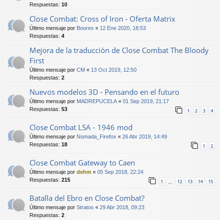
Respuestas:
10
Close Combat: Cross of Iron - Oferta Matrix
Último mensaje por
Boores
«
12 Ene 2020, 18:53
Respuestas:
4
Mejora de la traducción de Close Combat The Bloody
First
Último mensaje por
CM
«
13 Oct 2019, 12:50
Respuestas:
2
Nuevos modelos 3D - Pensando en el futuro
Último mensaje por
MADREPUCELA
«
01 Sep 2019, 21:17
Respuestas:
53
1
2
3
4
Close Combat LSA - 1946 mod
Último mensaje por
Nomada_Firefox
«
26 Abr 2019, 14:49
Respuestas:
18
1
2
Close Combat Gateway to Caen
Último mensaje por
dehm
«
05 Sep 2018, 22:24
Respuestas:
215
1
12
13
14
15
…
Batalla del Ebro en Close Combat?
Último mensaje por
Stratos
«
29 Abr 2018, 09:23
Respuestas:
2