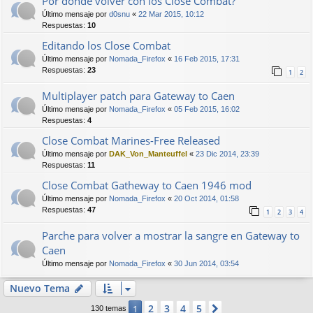
Por donde volver con los Close Combat?
Último mensaje por
d0snu
«
22 Mar 2015, 10:12
Respuestas:
10
Editando los Close Combat
Último mensaje por
Nomada_Firefox
«
16 Feb 2015, 17:31
Respuestas:
23
1
2
Multiplayer patch para Gateway to Caen
Último mensaje por
Nomada_Firefox
«
05 Feb 2015, 16:02
Respuestas:
4
Close Combat Marines-Free Released
Último mensaje por
DAK_Von_Manteuffel
«
23 Dic 2014, 23:39
Respuestas:
11
Close Combat Gatheway to Caen 1946 mod
Último mensaje por
Nomada_Firefox
«
20 Oct 2014, 01:58
Respuestas:
47
1
2
3
4
Parche para volver a mostrar la sangre en Gateway to
Caen
Último mensaje por
Nomada_Firefox
«
30 Jun 2014, 03:54
Nuevo Tema
2
3
4
5
1
Siguiente
130 temas