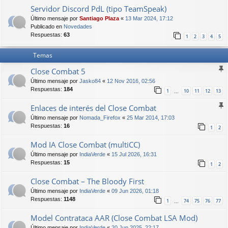
Servidor Discord PdL (tipo TeamSpeak)
Último mensaje por
Santiago Plaza
«
13 Mar 2024, 17:12
Publicado en
Novedades
Respuestas:
63
1
2
3
4
5
Temas
Close Combat 5
Último mensaje por
Jasko84
«
12 Nov 2016, 02:56
Respuestas:
184
1
10
11
12
13
…
Enlaces de interés del Close Combat
Último mensaje por
Nomada_Firefox
«
25 Mar 2014, 17:03
Respuestas:
16
1
2
Mod IA Close Combat (multiCC)
Último mensaje por
IndiaVerde
«
15 Jul 2026, 16:31
Respuestas:
15
1
2
Close Combat – The Bloody First
Último mensaje por
IndiaVerde
«
09 Jun 2026, 01:18
Respuestas:
1148
1
74
75
76
77
…
Model Contrataca AAR (Close Combat LSA Mod)
Último mensaje por
IndiaVerde
«
20 Jun 2025, 22:17