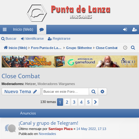
Inicio (Web)
nl
Buscar
Identificarse
or
Registrarse
de
eg
B
ac
Inicio (Web)
os
Foro Punta de Lanza Wargames
Grupo Slitherine
Close Combat
nti
ist
u
es
fic
ra
s
rá
ar
rs
c
Close Combat
a
pi
se
e
r
Moderadores:
Hetzer
,
Moderadores Wargames
do
Buscar
Búsqueda avan
Nuevo Tema
s
2
3
4
5
1
Siguiente
130 temas
Anuncios
¡Canal y grupo de Telegram!
Último mensaje por
Santiago Plaza
«
14 May 2022, 17:13
Publicado en
Novedades