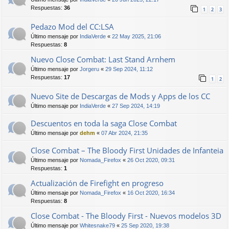
Respuestas:
36
1
2
3
Pedazo Mod del CC:LSA
Último mensaje por
IndiaVerde
«
22 May 2025, 21:06
Respuestas:
8
Nuevo Close Combat: Last Stand Arnhem
Último mensaje por
Jorgeru
«
29 Sep 2024, 11:12
Respuestas:
17
1
2
Nuevo Site de Descargas de Mods y Apps de los CC
Último mensaje por
IndiaVerde
«
27 Sep 2024, 14:19
Descuentos en toda la saga Close Combat
Último mensaje por
dehm
«
07 Abr 2024, 21:35
Close Combat – The Bloody First Unidades de Infanteia
Último mensaje por
Nomada_Firefox
«
26 Oct 2020, 09:31
Respuestas:
1
Actualización de Firefight en progreso
Último mensaje por
Nomada_Firefox
«
16 Oct 2020, 16:34
Respuestas:
8
Close Combat - The Bloody First - Nuevos modelos 3D
Último mensaje por
Whitesnake79
«
25 Sep 2020, 19:38