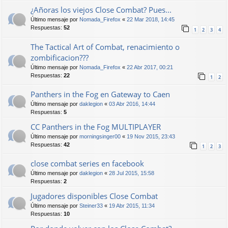
¿Añoras los viejos Close Combat? Pues...
Último mensaje por
Nomada_Firefox
«
22 Mar 2018, 14:45
Respuestas:
52
1
2
3
4
The Tactical Art of Combat, renacimiento o
zombificacion???
Último mensaje por
Nomada_Firefox
«
22 Abr 2017, 00:21
Respuestas:
22
1
2
Panthers in the Fog en Gateway to Caen
Último mensaje por
daklegion
«
03 Abr 2016, 14:44
Respuestas:
5
CC Panthers in the Fog MULTIPLAYER
Último mensaje por
morningsinger00
«
19 Nov 2015, 23:43
Respuestas:
42
1
2
3
close combat series en facebook
Último mensaje por
daklegion
«
28 Jul 2015, 15:58
Respuestas:
2
Jugadores disponibles Close Combat
Último mensaje por
Steiner33
«
19 Abr 2015, 11:34
Respuestas:
10