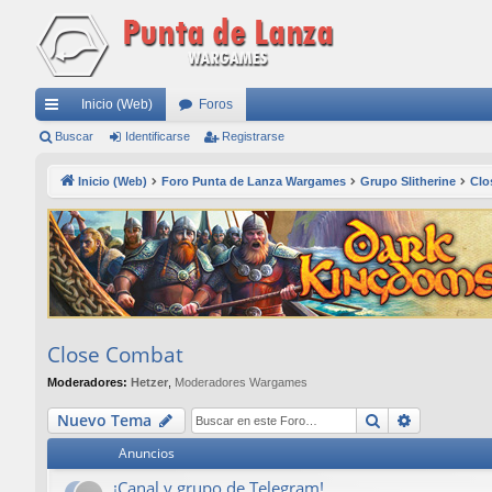
Inicio (Web)
Foros
nl
Buscar
Identificarse
Registrarse
ac
Inicio (Web)
Foro Punta de Lanza Wargames
Grupo Slitherine
Clo
es
rá
pi
do
s
Close Combat
Moderadores:
Hetzer
,
Moderadores Wargames
Buscar
Búsqueda
Nuevo Tema
Anuncios
¡Canal y grupo de Telegram!