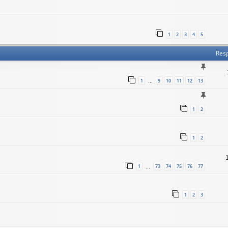
1
2
3
4
5
Res
1
9
10
11
12
13
…
1
2
1
2
1
73
74
75
76
77
…
1
2
3