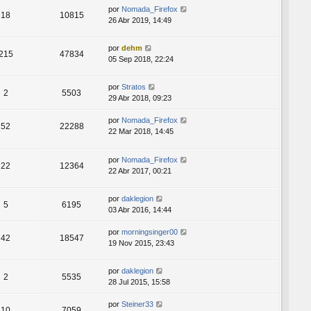
por
Nomada_Firefox
18
10815
26 Abr 2019, 14:49
por
dehm
215
47834
05 Sep 2018, 22:24
por
Stratos
2
5503
29 Abr 2018, 09:23
por
Nomada_Firefox
52
22288
22 Mar 2018, 14:45
por
Nomada_Firefox
22
12364
22 Abr 2017, 00:21
por
daklegion
5
6195
03 Abr 2016, 14:44
por
morningsinger00
42
18547
19 Nov 2015, 23:43
por
daklegion
2
5535
28 Jul 2015, 15:58
por
Steiner33
10
7059