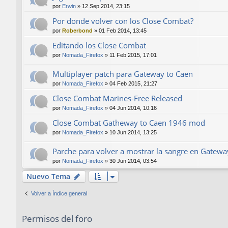
por
Erwin
»
12 Sep 2014, 23:15
Por donde volver con los Close Combat?
por
Roberbond
»
01 Feb 2014, 13:45
Editando los Close Combat
por
Nomada_Firefox
»
11 Feb 2015, 17:01
Multiplayer patch para Gateway to Caen
por
Nomada_Firefox
»
04 Feb 2015, 21:27
Close Combat Marines-Free Released
por
Nomada_Firefox
»
04 Jun 2014, 10:16
Close Combat Gatheway to Caen 1946 mod
por
Nomada_Firefox
»
10 Jun 2014, 13:25
Parche para volver a mostrar la sangre en Gatewa
por
Nomada_Firefox
»
30 Jun 2014, 03:54
Nuevo Tema
Volver a Índice general
Permisos del foro