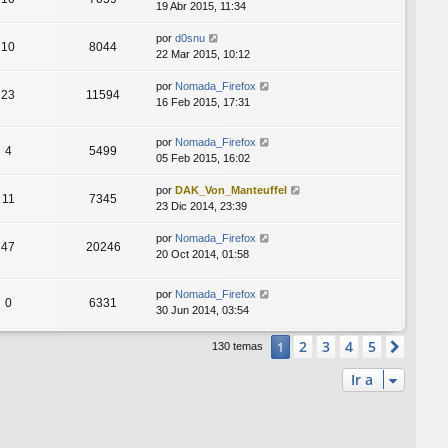
19 Abr 2015, 11:34
por
d0snu
10
8044
22 Mar 2015, 10:12
por
Nomada_Firefox
23
11594
16 Feb 2015, 17:31
por
Nomada_Firefox
4
5499
05 Feb 2015, 16:02
por
DAK_Von_Manteuffel
11
7345
23 Dic 2014, 23:39
por
Nomada_Firefox
47
20246
20 Oct 2014, 01:58
por
Nomada_Firefox
0
6331
30 Jun 2014, 03:54
2
3
4
5
1
Sigui
130 temas
Ir a