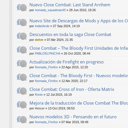
Nuevo Close Combat: Last Stand Arnhem
por
nomada_squadman45
»
28 Jun 2010, 19:26
Nuevo Site de Descargas de Mods y Apps de los C
por
IndiaVerde
»
27 Sep 2024, 14:19
Descuentos en toda la saga Close Combat
por
dehm
»
07 Abr 2024, 21:35
Close Combat – The Bloody First Unidades de Infa
por
PABLOELPINCHA
»
26 Oct 2020, 06:44
Actualización de Firefight en progreso
por
Nomada_Firefox
»
22 Ago 2015, 12:20
Close Combat - The Bloody First - Nuevos modelo
por
Nomada_Firefox
»
12 Abr 2020, 22:17
Close Combat: Cross of Iron - Oferta Matrix
por
Ronin
»
12 Jul 2015, 16:19
Mejora de la traducción de Close Combat The Bloo
por
Hetzer
»
13 Oct 2019, 09:53
Nuevos modelos 3D - Pensando en el futuro
por
Nomada_Firefox
»
07 Mar 2019, 09:49