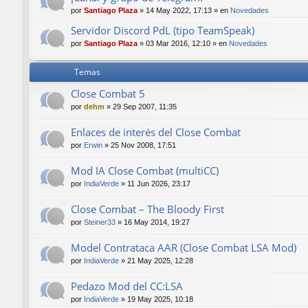
por
Santiago Plaza
»
14 May 2022, 17:13
» en
Novedades
Servidor Discord PdL (tipo TeamSpeak)
por
Santiago Plaza
»
03 Mar 2016, 12:10
» en
Novedades
Temas
Close Combat 5
por
dehm
»
29 Sep 2007, 11:35
Enlaces de interés del Close Combat
por
Erwin
»
25 Nov 2008, 17:51
Mod IA Close Combat (multiCC)
por
IndiaVerde
»
11 Jun 2026, 23:17
Close Combat – The Bloody First
por
Steiner33
»
16 May 2014, 19:27
Model Contrataca AAR (Close Combat LSA Mod)
por
IndiaVerde
»
21 May 2025, 12:28
Pedazo Mod del CC:LSA
por
IndiaVerde
»
19 May 2025, 10:18