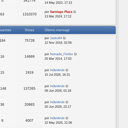
0
341774
14 May 2022, 17:13
por
Santiago Plaza
63
1310370
13 Mar 2024, 17:12
puestas
Vistas
Último mensaje
por
Jasko84
184
75728
12 Nov 2016, 02:56
por
Nomada_Firefox
16
14669
25 Mar 2014, 17:03
por
IndiaVerde
15
1919
15 Jul 2026, 16:31
por
IndiaVerde
1148
137265
09 Jun 2026, 01:18
por
IndiaVerde
36
20883
20 Jun 2025, 22:17
por
IndiaVerde
8
4007
22 May 2025, 21:06