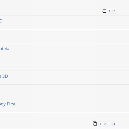
1
2
C
nteia
s 3D
dy First
1
2
3
4