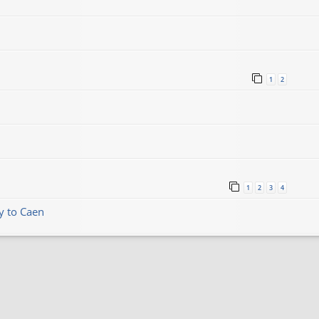
1
2
1
2
3
4
y to Caen