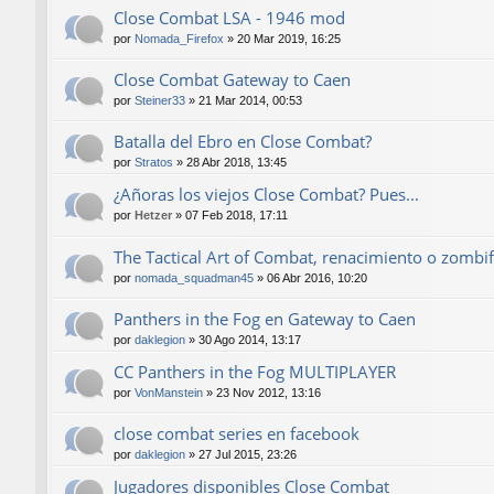
Close Combat LSA - 1946 mod
por
Nomada_Firefox
»
20 Mar 2019, 16:25
Close Combat Gateway to Caen
por
Steiner33
»
21 Mar 2014, 00:53
Batalla del Ebro en Close Combat?
por
Stratos
»
28 Abr 2018, 13:45
¿Añoras los viejos Close Combat? Pues...
por
Hetzer
»
07 Feb 2018, 17:11
The Tactical Art of Combat, renacimiento o zombif
por
nomada_squadman45
»
06 Abr 2016, 10:20
Panthers in the Fog en Gateway to Caen
por
daklegion
»
30 Ago 2014, 13:17
CC Panthers in the Fog MULTIPLAYER
por
VonManstein
»
23 Nov 2012, 13:16
close combat series en facebook
por
daklegion
»
27 Jul 2015, 23:26
Jugadores disponibles Close Combat