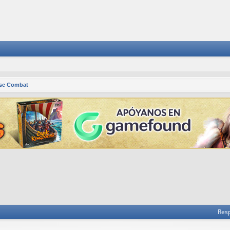
se Combat
 avanzada
Res