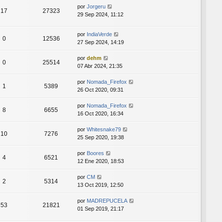
por
Jorgeru
17
27323
29 Sep 2024, 11:12
por
IndiaVerde
0
12536
27 Sep 2024, 14:19
por
dehm
0
25514
07 Abr 2024, 21:35
por
Nomada_Firefox
1
5389
26 Oct 2020, 09:31
por
Nomada_Firefox
8
6655
16 Oct 2020, 16:34
por
Whitesnake79
10
7276
25 Sep 2020, 19:38
por
Boores
4
6521
12 Ene 2020, 18:53
por
CM
2
5314
13 Oct 2019, 12:50
por
MADREPUCELA
53
21821
01 Sep 2019, 21:17