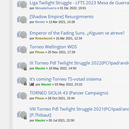
Liga Twilight Struggle - LFTS 2023 Mesa de Guerra
por
MesadeGuerra
»
01 Dic 2022, 19:01
[Shadow Empire] Resurgimiento
por
Bender
»
13 Abr 2021, 14:28
Emperor of the Fading Suns. ¿Alguien se atreve?
por
Roberbond
»
16 Abr 2021, 12:34
Torneo Wellington WDS
por
Piteas
»
25 Nov 2021, 17:28
IX Torneo Pdl Twilight Struggle 2022(PC/Ipad/and
por
Maulet
»
18 May 2022, 14:50
It's coming-Torneo TS-votad sistema
por
Maulet
»
03 May 2022, 23:22
TORNEO SICILIA 43 (Panzer Campaigns)
por
Piteas
»
28 Oct 2021, 15:44
VIII Torneo Pdl Twilight Struggle 2021(PC/Ipad/a
[P.Thibaut]
por
Maulet
»
05 Jul 2021, 22:00