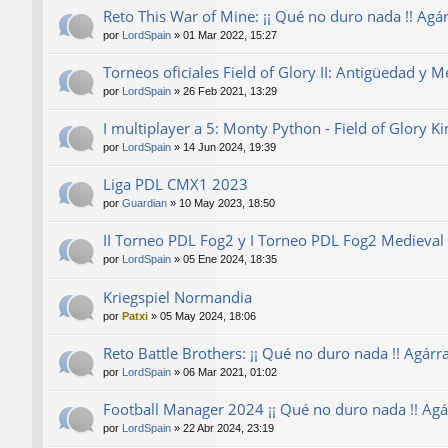
Reto This War of Mine: ¡¡ Qué no duro nada !! Agárr
por
LordSpain
»
01 Mar 2022, 15:27
Torneos oficiales Field of Glory II: Antigüedad y M
por
LordSpain
»
26 Feb 2021, 13:29
I multiplayer a 5: Monty Python - Field of Glory 
por
LordSpain
»
14 Jun 2024, 19:39
Liga PDL CMX1 2023
por
Guardian
»
10 May 2023, 18:50
II Torneo PDL Fog2 y I Torneo PDL Fog2 Medieval 
por
LordSpain
»
05 Ene 2024, 18:35
Kriegspiel Normandia
por
Patxi
»
05 May 2024, 18:06
Reto Battle Brothers: ¡¡ Qué no duro nada !! Agárra
por
LordSpain
»
06 Mar 2021, 01:02
Football Manager 2024 ¡¡ Qué no duro nada !! Agár
por
LordSpain
»
22 Abr 2024, 23:19