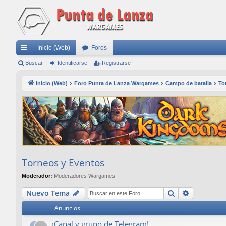
Inicio (Web)
Foros
nl
Buscar
Identificarse
Registrarse
ac
Inicio (Web)
Foro Punta de Lanza Wargames
Campo de batalla
To
es
rá
pi
do
s
Torneos y Eventos
Moderador:
Moderadores Wargames
Buscar
Búsqueda
Nuevo Tema
Anuncios
¡Canal y grupo de Telegram!