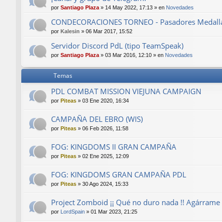
por
Santiago Plaza
»
14 May 2022, 17:13
» en
Novedades
CONDECORACIONES TORNEO - Pasadores Medalla
por
Kalesin
»
06 Mar 2017, 15:52
Servidor Discord PdL (tipo TeamSpeak)
por
Santiago Plaza
»
03 Mar 2016, 12:10
» en
Novedades
Temas
PDL COMBAT MISSION VIEJUNA CAMPAIGN
por
Piteas
»
03 Ene 2020, 16:34
CAMPAÑA DEL EBRO (WIS)
por
Piteas
»
06 Feb 2026, 11:58
FOG: KINGDOMS II GRAN CAMPAÑA
por
Piteas
»
02 Ene 2025, 12:09
FOG: KINGDOMS GRAN CAMPAÑA PDL
por
Piteas
»
30 Ago 2024, 15:33
Project Zomboid ¡¡ Qué no duro nada !! Agárrame el
por
LordSpain
»
01 Mar 2023, 21:25