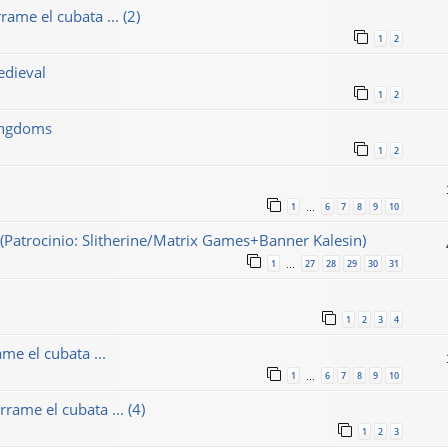
ame el cubata ... (2)
1
2
edieval
1
2
Kingdoms
1
2
1
6
7
8
9
10
…
(Patrocinio: Slitherine/Matrix Games+Banner Kalesin)
1
27
28
29
30
31
…
1
2
3
4
me el cubata ...
1
6
7
8
9
10
…
rame el cubata ... (4)
1
2
3