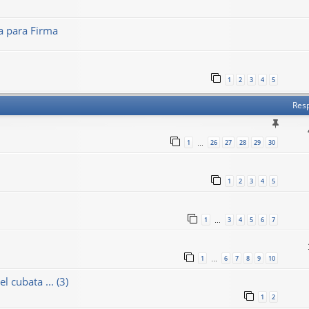
 para Firma
1
2
3
4
5
Res
1
26
27
28
29
30
…
1
2
3
4
5
1
3
4
5
6
7
…
1
6
7
8
9
10
…
 cubata ... (3)
1
2