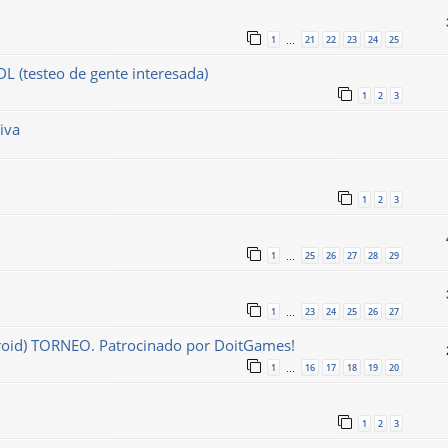
1
21
22
23
24
25
…
DL (testeo de gente interesada)
1
2
3
iva
1
2
3
1
25
26
27
28
29
…
1
23
24
25
26
27
…
droid) TORNEO. Patrocinado por DoitGames!
1
16
17
18
19
20
…
1
2
3