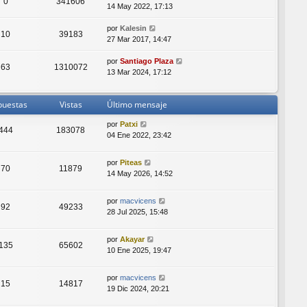
0
341606
14 May 2022, 17:13
por
Kalesin
10
39183
27 Mar 2017, 14:47
por
Santiago Plaza
63
1310072
13 Mar 2024, 17:12
puestas
Vistas
Último mensaje
por
Patxi
444
183078
04 Ene 2022, 23:42
por
Piteas
70
11879
14 May 2026, 14:52
por
macvicens
92
49233
28 Jul 2025, 15:48
por
Akayar
135
65602
10 Ene 2025, 19:47
por
macvicens
15
14817
19 Dic 2024, 20:21