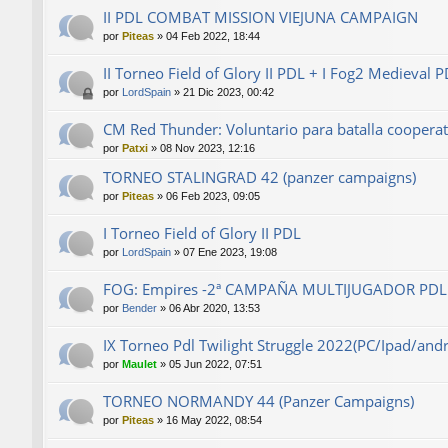
II PDL COMBAT MISSION VIEJUNA CAMPAIGN
por
Piteas
»
04 Feb 2022, 18:44
II Torneo Field of Glory II PDL + I Fog2 Medieval P
por
LordSpain
»
21 Dic 2023, 00:42
CM Red Thunder: Voluntario para batalla cooperat
por
Patxi
»
08 Nov 2023, 12:16
TORNEO STALINGRAD 42 (panzer campaigns)
por
Piteas
»
06 Feb 2023, 09:05
I Torneo Field of Glory II PDL
por
LordSpain
»
07 Ene 2023, 19:08
FOG: Empires -2ª CAMPAÑA MULTIJUGADOR PDL
por
Bender
»
06 Abr 2020, 13:53
IX Torneo Pdl Twilight Struggle 2022(PC/Ipad/an
por
Maulet
»
05 Jun 2022, 07:51
TORNEO NORMANDY 44 (Panzer Campaigns)
por
Piteas
»
16 May 2022, 08:54