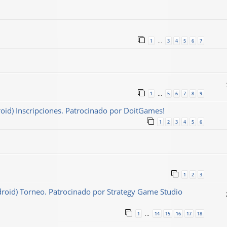
1
3
4
5
6
7
…
1
5
6
7
8
9
…
roid) Inscripciones. Patrocinado por DoitGames!
1
2
3
4
5
6
1
2
3
ndroid) Torneo. Patrocinado por Strategy Game Studio
1
14
15
16
17
18
…