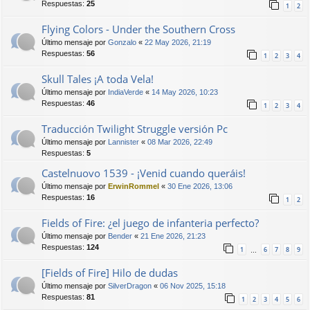
Respuestas:
25
1
2
Flying Colors - Under the Southern Cross
Último mensaje por
Gonzalo
«
22 May 2026, 21:19
Respuestas:
56
1
2
3
4
Skull Tales ¡A toda Vela!
Último mensaje por
IndiaVerde
«
14 May 2026, 10:23
Respuestas:
46
1
2
3
4
Traducción Twilight Struggle versión Pc
Último mensaje por
Lannister
«
08 Mar 2026, 22:49
Respuestas:
5
Castelnuovo 1539 - ¡Venid cuando queráis!
Último mensaje por
ErwinRommel
«
30 Ene 2026, 13:06
Respuestas:
16
1
2
Fields of Fire: ¿el juego de infanteria perfecto?
Último mensaje por
Bender
«
21 Ene 2026, 21:23
Respuestas:
124
1
6
7
8
9
…
[Fields of Fire] Hilo de dudas
Último mensaje por
SilverDragon
«
06 Nov 2025, 15:18
Respuestas:
81
1
2
3
4
5
6