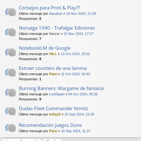
Consejos para Print & Play??
Último mensaje por
dasalvar
«
18 Nov 2024, 21:08
Respuestas:
5
Noruega 1940 - Trafalgar Ediciones
Último mensaje por
Hetzer
«
15 Nov 2024, 17:27
Respuestas:
7
NotebookLM de Google
Último mensaje por
HILL
«
13 Oct 2024, 20:02
Respuestas:
8
Extraer counters de una lamina
Último mensaje por
Patxi
«
11 Oct 2024, 04:43
Respuestas:
1
Burning Banners: Wargame de fantasía
Último mensaje por
LordSpain
«
04 Oct 2024, 00:36
Respuestas:
9
Dudas Fleet Commander Nimitz
Último mensaje por
hdfg10
«
25 Sep 2024, 23:28
Recomendación juegos Dune
Último mensaje por
Patxi
«
16 Sep 2024, 11:37