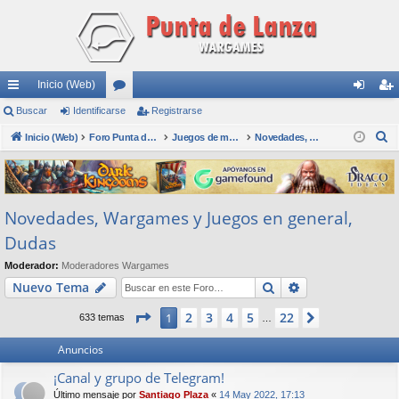
Inicio (Web)
nl
Buscar
Identificarse
or
Registrarse
de
eg
B
ac
Inicio (Web)
os
Foro Punta de Lanza Wargames
Juegos de mesa físicos y digitales
Novedades, Wargames y Juegos en general, Dudas
nti
ist
u
es
fic
ra
s
rá
ar
rs
c
Novedades, Wargames y Juegos en general,
a
pi
se
e
r
Dudas
do
Moderador:
Moderadores Wargames
s
Buscar
Búsqueda avan
Nuevo Tema
Página
1
de
22
2
3
4
5
22
1
Siguiente
633 temas
…
Anuncios
¡Canal y grupo de Telegram!
Último mensaje por
Santiago Plaza
«
14 May 2022, 17:13