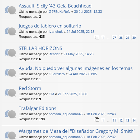
Assault: Sicily '43 Gela Beachhead
Último mensaje por
G97BoKeRoN
«
30 Jul 2025, 12:33
Respuestas:
3
Juegos de tablero en solitario
Último mensaje por
Ivanchuk
«
24 Jul 2025, 22:13
Respuestas:
435
1
27
28
29
30
…
STELLAR HORIZONS
Último mensaje por
Bender
«
21 May 2025, 14:23
Respuestas:
6
Ayuda. No puedo ver algunas imágenes en los temas
Último mensaje por
Guerrillero
«
24 Abr 2025, 01:05
Respuestas:
1
Red Storm
Último mensaje por
CM
«
21 Feb 2025, 10:00
Respuestas:
9
Trafalgar Editions
Último mensaje por
nomada_squadman45
«
18 Feb 2025, 22:48
Respuestas:
198
1
11
12
13
14
…
Wargames de Mesa del "Diseñador Gregory M. Smith"
Último mensaje por
nomada_squadman45
«
18 Feb 2025, 22:32