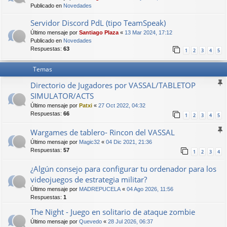
Publicado en
Novedades
Servidor Discord PdL (tipo TeamSpeak)
Último mensaje por
Santiago Plaza
«
13 Mar 2024, 17:12
Publicado en
Novedades
Respuestas:
63
1
2
3
4
5
Temas
Directorio de Jugadores por VASSAL/TABLETOP
SIMULATOR/ACTS
Último mensaje por
Patxi
«
27 Oct 2022, 04:32
Respuestas:
66
1
2
3
4
5
Wargames de tablero- Rincon del VASSAL
Último mensaje por
Magic32
«
04 Dic 2021, 21:36
Respuestas:
57
1
2
3
4
¿Algún consejo para configurar tu ordenador para los
videojuegos de estrategia militar?
Último mensaje por
MADREPUCELA
«
04 Ago 2026, 11:56
Respuestas:
1
The Night - Juego en solitario de ataque zombie
Último mensaje por
Quevedo
«
28 Jul 2026, 06:37