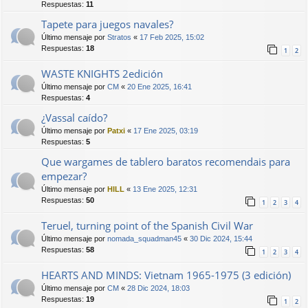
Respuestas:
11
Tapete para juegos navales?
Último mensaje por
Stratos
«
17 Feb 2025, 15:02
Respuestas:
18
1
2
WASTE KNIGHTS 2edición
Último mensaje por
CM
«
20 Ene 2025, 16:41
Respuestas:
4
¿Vassal caído?
Último mensaje por
Patxi
«
17 Ene 2025, 03:19
Respuestas:
5
Que wargames de tablero baratos recomendais para
empezar?
Último mensaje por
HILL
«
13 Ene 2025, 12:31
Respuestas:
50
1
2
3
4
Teruel, turning point of the Spanish Civil War
Último mensaje por
nomada_squadman45
«
30 Dic 2024, 15:44
Respuestas:
58
1
2
3
4
HEARTS AND MINDS: Vietnam 1965-1975 (3 edición)
Último mensaje por
CM
«
28 Dic 2024, 18:03
Respuestas:
19
1
2