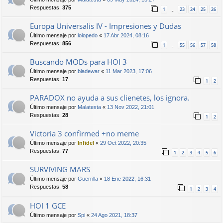
Respuestas:
375
1
23
24
25
26
…
Europa Universalis IV - Impresiones y Dudas
Último mensaje por
lolopedo
«
17 Abr 2024, 08:16
Respuestas:
856
1
55
56
57
58
…
Buscando MODs para HOI 3
Último mensaje por
bladewar
«
11 Mar 2023, 17:06
Respuestas:
17
1
2
PARADOX no ayuda a sus clienetes, los ignora.
Último mensaje por
Malatesta
«
13 Nov 2022, 21:01
Respuestas:
28
1
2
Victoria 3 confirmed +no meme
Último mensaje por
Infidel
«
29 Oct 2022, 20:35
Respuestas:
77
1
2
3
4
5
6
SURVIVING MARS
Último mensaje por
Guerrilla
«
18 Ene 2022, 16:31
Respuestas:
58
1
2
3
4
HOI 1 GCE
Último mensaje por
Spi
«
24 Ago 2021, 18:37