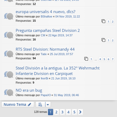
Respuestas:
12
europa universalis 4 nuevo, dlcs?
Último mensaje por
BShaftoe
«
04 Nov 2019, 11:22
Respuestas:
15
1
2
Pregunta campañas Steel Division 2
Último mensaje por
CM
«
22 Ago 2019, 14:37
Respuestas:
16
1
2
RTS Steel Division: Normandy 44
Último mensaje por
Tatix
«
25 Jul 2019, 07:57
Respuestas:
94
1
4
5
6
7
…
Steel División a la antigua. La 352º Wehrmacht
Infanterie Division en Carpiquet
Último mensaje por
IkerBi
«
21 Jun 2019, 16:10
Respuestas:
9
NO era un bug
Último mensaje por
PapaX3
«
31 May 2019, 06:46
Nuevo Tema
2
3
4
5
1
Siguiente
128 temas