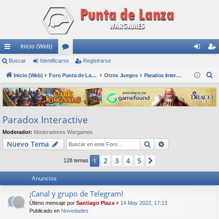
Inicio (Web)
nl
Buscar
Identificarse
or
Registrarse
de
eg
B
ac
Inicio (Web)
os
Foro Punta de Lanza Wargames
Otros Juegos
Paradox Interactive
nti
ist
u
es
fic
ra
s
rá
ar
rs
c
Paradox Interactive
a
pi
se
e
r
Moderador:
Moderadores Wargames
do
Buscar
Búsqueda avan
Nuevo Tema
s
2
3
4
5
1
Siguiente
128 temas
Anuncios
¡Canal y grupo de Telegram!
Último mensaje por
Santiago Plaza
«
14 May 2022, 17:13
Publicado en
Novedades