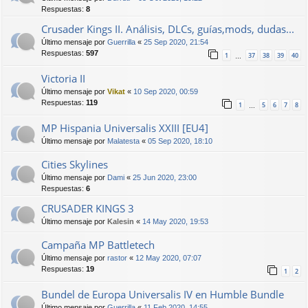
Respuestas:
8
Crusader Kings II. Análisis, DLCs, guías,mods, dudas...
Último mensaje por
Guerrilla
«
25 Sep 2020, 21:54
Respuestas:
597
1
37
38
39
40
…
Victoria II
Último mensaje por
Vikat
«
10 Sep 2020, 00:59
Respuestas:
119
1
5
6
7
8
…
MP Hispania Universalis XXIII [EU4]
Último mensaje por
Malatesta
«
05 Sep 2020, 18:10
Cities Skylines
Último mensaje por
Dami
«
25 Jun 2020, 23:00
Respuestas:
6
CRUSADER KINGS 3
Último mensaje por
Kalesin
«
14 May 2020, 19:53
Campaña MP Battletech
Último mensaje por
rastor
«
12 May 2020, 07:07
Respuestas:
19
1
2
Bundel de Europa Universalis IV en Humble Bundle
Último mensaje por
Guerrilla
«
11 Feb 2020, 14:55