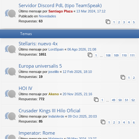
Servidor Discord PdL (tipo TeamSpeak)
Último mensaje por
Santiago Plaza
«
13 Mar 2024, 17:12
Publicado en
Novedades
Respuestas:
63
1
2
3
4
5
Temas
Stellaris: nuevo 4x
Último mensaje por
LordSpain
«
06 Ago 2026, 21:08
Respuestas:
1651
1
108
109
110
111
…
Europa universalis 5
Último mensaje por
joselillo
«
12 Feb 2026, 18:10
Respuestas:
19
1
2
HOI IV
Último mensaje por
Akeno
«
20 Nov 2025, 21:16
Respuestas:
772
1
49
50
51
52
…
Crusader Kings III Hilo Oficial
Último mensaje por
IndiaVerde
«
09 Oct 2025, 20:03
Respuestas:
85
1
2
3
4
5
6
Imperator: Rome
Último mensaje por
Malatesta
«
09 May 2024, 13:27