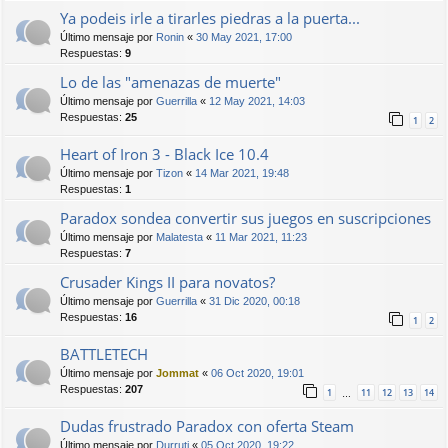
Ya podeis irle a tirarles piedras a la puerta...
Último mensaje por
Ronin
«
30 May 2021, 17:00
Respuestas:
9
Lo de las "amenazas de muerte"
Último mensaje por
Guerrilla
«
12 May 2021, 14:03
Respuestas:
25
1
2
Heart of Iron 3 - Black Ice 10.4
Último mensaje por
Tizon
«
14 Mar 2021, 19:48
Respuestas:
1
Paradox sondea convertir sus juegos en suscripciones
Último mensaje por
Malatesta
«
11 Mar 2021, 11:23
Respuestas:
7
Crusader Kings II para novatos?
Último mensaje por
Guerrilla
«
31 Dic 2020, 00:18
Respuestas:
16
1
2
BATTLETECH
Último mensaje por
Jommat
«
06 Oct 2020, 19:01
Respuestas:
207
1
11
12
13
14
…
Dudas frustrado Paradox con oferta Steam
Último mensaje por
Durruti
«
05 Oct 2020, 19:22