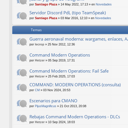
por
Santiago Plaza
»
14 May 2022, 17:13
» en
Novedades
Servidor Discord PdL (tipo TeamSpeak)
por
Santiago Plaza
»
03 Mar 2016, 12:10
» en
Novedades
Temas
Guerra aeronaval moderna: wargames, enlaces, AA
por
lecrop
»
25 Nov 2012, 12:36
Command Modern Operations
por
Hetzer
»
05 Sep 2019, 17:31
Command Modern Operations: Fail Safe
por
Hetzer
»
25 Feb 2025, 17:03
COMMAND: MODERN OPERATIONS (consulta)
por
CM
»
03 Nov 2024, 20:53
Escenarios para CMANO
por
PijusMagnificus
»
21 Oct 2013, 20:08
Rebajas Command Modern Operations - DLCs
por
Hetzer
»
10 Sep 2024, 18:03