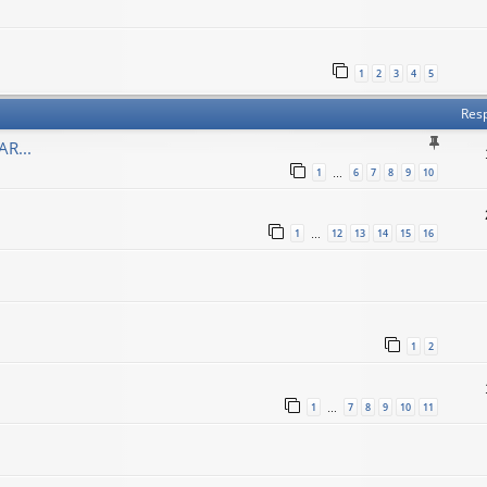
1
2
3
4
5
Res
R...
1
6
7
8
9
10
…
1
12
13
14
15
16
…
1
2
1
7
8
9
10
11
…