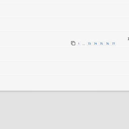
1
73
74
75
76
77
…