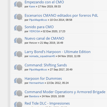
Empezando con el CMO
por
Kane
»
17 Nov 2019, 09:33
Escenarios CMANO editados por foreros PdL
por
PijusMagnificus
»
10 Oct 2014, 08:58
Sonido para CMO
por
YEROSA
»
02 Ene 2020, 17:23
Nuevo canal de CMANO
por
Hetzer
»
21 May 2019, 16:49
Larry Bond's Harpoon - Ultimate Edition
por
nomada_squadman45
»
04 Nov 2010, 11:09
Command: Shifting Sands
por
PijusMagnificus
»
27 Sep 2017, 20:49
Harpoon for Dummies
por
HermanHum
»
13 Dic 2012, 05:24
Command Moder Operations y Armored Brigade
por
Bandura
»
24 Nov 2019, 10:00
Red Tide DLC - Impresiones