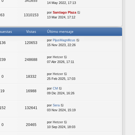
0
341655
14 May 2022, 17:13
por
Santiago Plaza
63
1310153
13 Mar 2024, 17:12
puestas
Vistas
Último mensaje
por
PijusMagnificus
136
120653
15 Nov 2023, 22:26
por
Hetzer
239
248688
07 Abr 2026, 17:11
por
Hetzer
0
18332
25 Feb 2025, 17:03
por
CM
19
16988
09 Dic 2024, 16:26
por
Sera
152
132641
03 Nov 2024, 15:19
por
Hetzer
0
20465
10 Sep 2024, 18:03