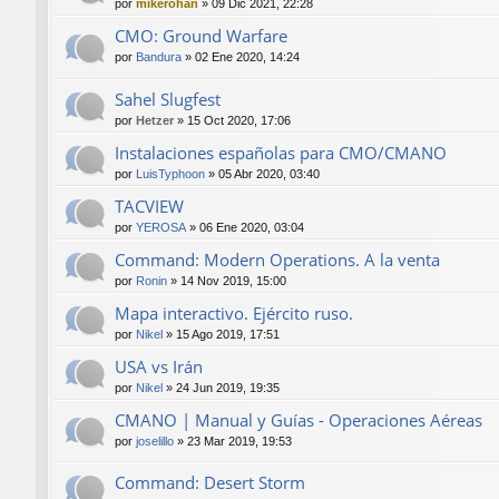
por
mikerohan
»
09 Dic 2021, 22:28
CMO: Ground Warfare
por
Bandura
»
02 Ene 2020, 14:24
Sahel Slugfest
por
Hetzer
»
15 Oct 2020, 17:06
Instalaciones españolas para CMO/CMANO
por
LuisTyphoon
»
05 Abr 2020, 03:40
TACVIEW
por
YEROSA
»
06 Ene 2020, 03:04
Command: Modern Operations. A la venta
por
Ronin
»
14 Nov 2019, 15:00
Mapa interactivo. Ejército ruso.
por
Nikel
»
15 Ago 2019, 17:51
USA vs Irán
por
Nikel
»
24 Jun 2019, 19:35
CMANO | Manual y Guías - Operaciones Aéreas
por
joselillo
»
23 Mar 2019, 19:53
Command: Desert Storm