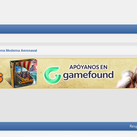
rra Moderna Aeronaval
 avanzada
Res