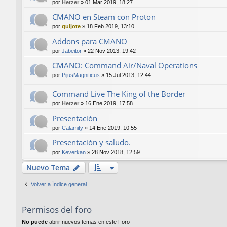
por
Hetzer
»
01 Mar 2019, 18:27
CMANO en Steam con Proton
por
quijote
»
18 Feb 2019, 13:10
Addons para CMANO
por
Jabeitor
»
22 Nov 2013, 19:42
CMANO: Command Air/Naval Operations
por
PijusMagnificus
»
15 Jul 2013, 12:44
Command Live The King of the Border
por
Hetzer
»
16 Ene 2019, 17:58
Presentación
por
Calamity
»
14 Ene 2019, 10:55
Presentación y saludo.
por
Keverkan
»
28 Nov 2018, 12:59
Nuevo Tema
Volver a Índice general
Permisos del foro
No puede
abrir nuevos temas en este Foro