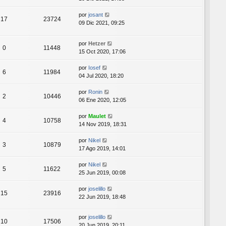
por
josant
17
23724
09 Dic 2021, 09:25
por
Hetzer
0
11448
15 Oct 2020, 17:06
por
Iosef
6
11984
04 Jul 2020, 18:20
por
Ronin
2
10446
06 Ene 2020, 12:05
por
Maulet
4
10758
14 Nov 2019, 18:31
por
Nikel
3
10879
17 Ago 2019, 14:01
por
Nikel
5
11622
25 Jun 2019, 00:08
por
joselillo
15
23916
22 Jun 2019, 18:48
por
joselillo
10
17506
20 Jun 2019, 20:11