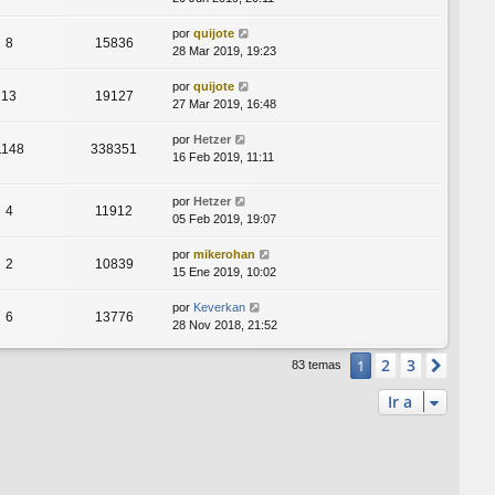
por
quijote
8
15836
28 Mar 2019, 19:23
por
quijote
13
19127
27 Mar 2019, 16:48
por
Hetzer
1148
338351
16 Feb 2019, 11:11
por
Hetzer
4
11912
05 Feb 2019, 19:07
por
mikerohan
2
10839
15 Ene 2019, 10:02
por
Keverkan
6
13776
28 Nov 2018, 21:52
2
3
1
Sigui
83 temas
Ir a