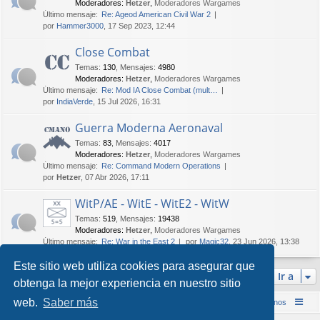
Moderadores:
Hetzer
,
Moderadores Wargames
Último mensaje:
Re: Ageod American Civil War 2
por
Hammer3000
, 17 Sep 2023, 12:44
Close Combat
Temas
:
130
,
Mensajes
:
4980
Moderadores:
Hetzer
,
Moderadores Wargames
Último mensaje:
Re: Mod IA Close Combat (mult…
por
IndiaVerde
, 15 Jul 2026, 16:31
Guerra Moderna Aeronaval
Temas
:
83
,
Mensajes
:
4017
Moderadores:
Hetzer
,
Moderadores Wargames
Último mensaje:
Re: Command Modern Operations
por
Hetzer
, 07 Abr 2026, 17:11
WitP/AE - WitE - WitE2 - WitW
Temas
:
519
,
Mensajes
:
19438
Moderadores:
Hetzer
,
Moderadores Wargames
Último mensaje:
Re: War in the East 2
por
Magic32
, 23 Jun 2026, 13:38
Este sitio web utiliza cookies para asegurar que
Ir a
obtenga la mejor experiencia en nuestro sitio
web.
Saber más
Inicio (Web)
Foro Punta de Lanza Wargames
Contáctenos