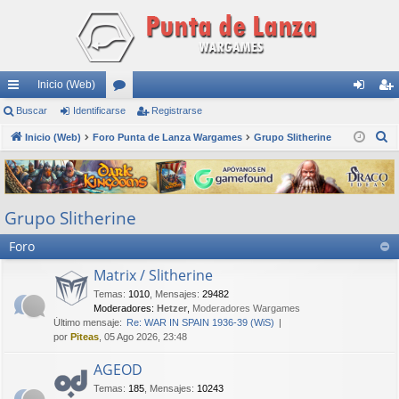
Inicio (Web)
nl
Buscar
Identificarse
or
Registrarse
de
eg
B
ac
Inicio (Web)
Foro Punta de Lanza Wargames
os
Grupo Slitherine
nti
ist
u
es
fic
ra
s
rá
ar
rs
c
Grupo Slitherine
a
pi
se
e
r
Foro
do
s
Matrix / Slitherine
Temas
:
1010
,
Mensajes
:
29482
Moderadores:
Hetzer
,
Moderadores Wargames
Último mensaje:
Re: WAR IN SPAIN 1936-39 (WiS)
por
Piteas
, 05 Ago 2026, 23:48
AGEOD
Temas
:
185
,
Mensajes
:
10243