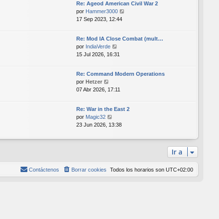
Re: Ageod American Civil War 2
l
V
por
Hammer3000
t
e
17 Sep 2023, 12:44
i
r
m
ú
o
Re: Mod IA Close Combat (mult…
l
m
V
por
IndiaVerde
t
e
e
15 Jul 2026, 16:31
i
n
r
m
s
ú
o
Re: Command Modern Operations
a
l
V
m
por
Hetzer
j
t
e
e
07 Abr 2026, 17:11
e
i
r
n
m
ú
s
o
Re: War in the East 2
l
a
V
m
por
Magic32
t
j
e
e
23 Jun 2026, 13:38
i
e
r
n
m
ú
s
o
l
a
Ir a
m
t
j
e
i
e
n
Contáctenos
Borrar cookies
Todos los horarios son
UTC+02:00
m
s
o
a
m
j
e
e
n
s
a