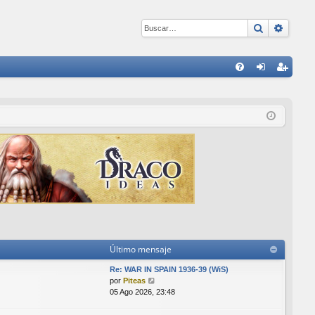
Buscar
Búsqu
E
FA
de
eg
Q
nti
ist
fic
ra
ar
rs
se
e
Último mensaje
Re: WAR IN SPAIN 1936-39 (WiS)
V
por
Piteas
e
05 Ago 2026, 23:48
r
ú