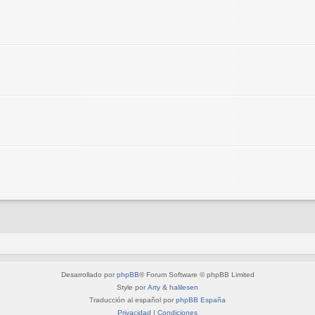
Desarrollado por
phpBB
® Forum Software © phpBB Limited
Style por
Arty
&
halilesen
Traducción al español por
phpBB España
Privacidad
|
Condiciones