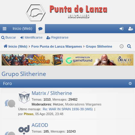
Inicio (Web)
nl
Buscar
Identificarse
or
Registrarse
de
eg
B
ac
Inicio (Web)
Foro Punta de Lanza Wargames
os
Grupo Slitherine
nti
ist
u
es
fic
ra
s
rá
ar
rs
c
Grupo Slitherine
a
pi
se
e
r
Foro
do
s
Matrix / Slitherine
Temas
:
1010
,
Mensajes
:
29482
Moderadores:
Hetzer
,
Moderadores Wargames
Último mensaje:
Re: WAR IN SPAIN 1936-39 (WiS)
por
Piteas
, 05 Ago 2026, 23:48
AGEOD
Temas
:
185
,
Mensajes
:
10243