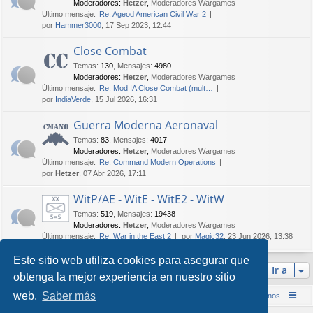
Moderadores:
Hetzer
,
Moderadores Wargames
Último mensaje:
Re: Ageod American Civil War 2
por
Hammer3000
, 17 Sep 2023, 12:44
Close Combat
Temas
:
130
,
Mensajes
:
4980
Moderadores:
Hetzer
,
Moderadores Wargames
Último mensaje:
Re: Mod IA Close Combat (mult…
por
IndiaVerde
, 15 Jul 2026, 16:31
Guerra Moderna Aeronaval
Temas
:
83
,
Mensajes
:
4017
Moderadores:
Hetzer
,
Moderadores Wargames
Último mensaje:
Re: Command Modern Operations
por
Hetzer
, 07 Abr 2026, 17:11
WitP/AE - WitE - WitE2 - WitW
Temas
:
519
,
Mensajes
:
19438
Moderadores:
Hetzer
,
Moderadores Wargames
Último mensaje:
Re: War in the East 2
por
Magic32
, 23 Jun 2026, 13:38
Este sitio web utiliza cookies para asegurar que
Ir a
obtenga la mejor experiencia en nuestro sitio
web.
Saber más
Inicio (Web)
Foro Punta de Lanza Wargames
Contáctenos