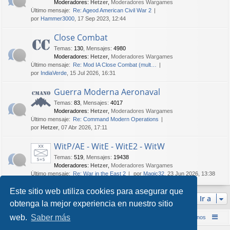
Moderadores:
Hetzer
,
Moderadores Wargames
Último mensaje:
Re: Ageod American Civil War 2
por
Hammer3000
, 17 Sep 2023, 12:44
Close Combat
Temas
:
130
,
Mensajes
:
4980
Moderadores:
Hetzer
,
Moderadores Wargames
Último mensaje:
Re: Mod IA Close Combat (mult…
por
IndiaVerde
, 15 Jul 2026, 16:31
Guerra Moderna Aeronaval
Temas
:
83
,
Mensajes
:
4017
Moderadores:
Hetzer
,
Moderadores Wargames
Último mensaje:
Re: Command Modern Operations
por
Hetzer
, 07 Abr 2026, 17:11
WitP/AE - WitE - WitE2 - WitW
Temas
:
519
,
Mensajes
:
19438
Moderadores:
Hetzer
,
Moderadores Wargames
Último mensaje:
Re: War in the East 2
por
Magic32
, 23 Jun 2026, 13:38
Este sitio web utiliza cookies para asegurar que
Ir a
obtenga la mejor experiencia en nuestro sitio
web.
Saber más
Inicio (Web)
Foro Punta de Lanza Wargames
Contáctenos