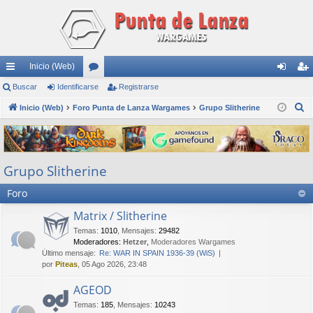
Inicio (Web)
nl
Buscar
Identificarse
or
Registrarse
de
eg
B
ac
Inicio (Web)
Foro Punta de Lanza Wargames
os
Grupo Slitherine
nti
ist
u
es
fic
ra
s
rá
ar
rs
c
Grupo Slitherine
a
pi
se
e
r
Foro
do
s
Matrix / Slitherine
Temas
:
1010
,
Mensajes
:
29482
Moderadores:
Hetzer
,
Moderadores Wargames
Último mensaje:
Re: WAR IN SPAIN 1936-39 (WiS)
por
Piteas
, 05 Ago 2026, 23:48
AGEOD
Temas
:
185
,
Mensajes
:
10243