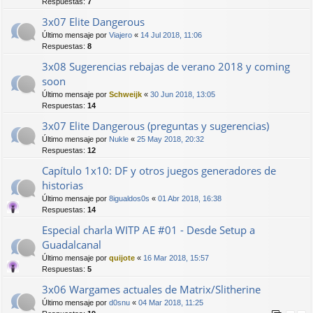
Respuestas:
7
3x07 Elite Dangerous
Último mensaje por
Viajero
«
14 Jul 2018, 11:06
Respuestas:
8
3x08 Sugerencias rebajas de verano 2018 y coming
soon
Último mensaje por
Schweijk
«
30 Jun 2018, 13:05
Respuestas:
14
3x07 Elite Dangerous (preguntas y sugerencias)
Último mensaje por
Nukle
«
25 May 2018, 20:32
Respuestas:
12
Capítulo 1x10: DF y otros juegos generadores de
historias
Último mensaje por
8igualdos0s
«
01 Abr 2018, 16:38
Respuestas:
14
Especial charla WITP AE #01 - Desde Setup a
Guadalcanal
Último mensaje por
quijote
«
16 Mar 2018, 15:57
Respuestas:
5
3x06 Wargames actuales de Matrix/Slitherine
Último mensaje por
d0snu
«
04 Mar 2018, 11:25