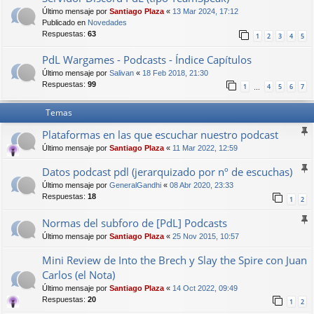
Último mensaje por
Santiago Plaza
«
13 Mar 2024, 17:12
Publicado en
Novedades
Respuestas:
63
1
2
3
4
5
PdL Wargames - Podcasts - Índice Capítulos
Último mensaje por
Salivan
«
18 Feb 2018, 21:30
Respuestas:
99
1
4
5
6
7
…
Temas
Plataformas en las que escuchar nuestro podcast
Último mensaje por
Santiago Plaza
«
11 Mar 2022, 12:59
Datos podcast pdl (jerarquizado por nº de escuchas)
Último mensaje por
GeneralGandhi
«
08 Abr 2020, 23:33
Respuestas:
18
1
2
Normas del subforo de [PdL] Podcasts
Último mensaje por
Santiago Plaza
«
25 Nov 2015, 10:57
Mini Review de Into the Brech y Slay the Spire con Juan
Carlos (el Nota)
Último mensaje por
Santiago Plaza
«
14 Oct 2022, 09:49
Respuestas:
20
1
2