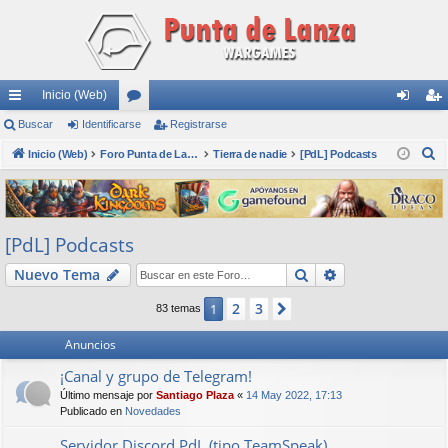
Inicio (Web)
nl
Buscar
Identificarse
or
Registrarse
de
eg
B
ac
Inicio (Web)
os
Foro Punta de Lanza Wargames
Tierra de nadie
[PdL] Podcasts
nti
ist
u
es
fic
ra
s
rá
ar
rs
c
[PdL] Podcasts
a
pi
se
e
r
Buscar
Búsqueda avan
Nuevo Tema
do
s
2
3
1
Siguiente
83 temas
Anuncios
¡Canal y grupo de Telegram!
Último mensaje por
Santiago Plaza
«
14 May 2022, 17:13
Publicado en
Novedades
Servidor Discord PdL (tipo TeamSpeak)