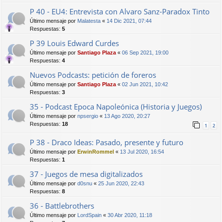
P 40 - EU4: Entrevista con Alvaro Sanz-Paradox Tinto
Último mensaje por
Malatesta
«
14 Dic 2021, 07:44
Respuestas:
5
P 39 Louis Edward Curdes
Último mensaje por
Santiago Plaza
«
06 Sep 2021, 19:00
Respuestas:
4
Nuevos Podcasts: petición de foreros
Último mensaje por
Santiago Plaza
«
02 Jun 2021, 10:42
Respuestas:
3
35 - Podcast Epoca Napoleónica (Historia y Juegos)
Último mensaje por
npsergio
«
13 Ago 2020, 20:27
Respuestas:
18
1
2
P 38 - Draco Ideas: Pasado, presente y futuro
Último mensaje por
ErwinRommel
«
13 Jul 2020, 16:54
Respuestas:
1
37 - Juegos de mesa digitalizados
Último mensaje por
d0snu
«
25 Jun 2020, 22:43
Respuestas:
8
36 - Battlebrothers
Último mensaje por
LordSpain
«
30 Abr 2020, 11:18