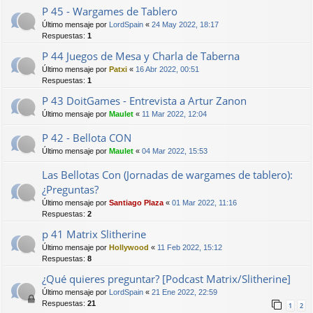
P 45 - Wargames de Tablero
Último mensaje por
LordSpain
«
24 May 2022, 18:17
Respuestas:
1
P 44 Juegos de Mesa y Charla de Taberna
Último mensaje por
Patxi
«
16 Abr 2022, 00:51
Respuestas:
1
P 43 DoitGames - Entrevista a Artur Zanon
Último mensaje por
Maulet
«
11 Mar 2022, 12:04
P 42 - Bellota CON
Último mensaje por
Maulet
«
04 Mar 2022, 15:53
Las Bellotas Con (Jornadas de wargames de tablero):
¿Preguntas?
Último mensaje por
Santiago Plaza
«
01 Mar 2022, 11:16
Respuestas:
2
p 41 Matrix Slitherine
Último mensaje por
Hollywood
«
11 Feb 2022, 15:12
Respuestas:
8
¿Qué quieres preguntar? [Podcast Matrix/Slitherine]
Último mensaje por
LordSpain
«
21 Ene 2022, 22:59
Respuestas:
21
1
2