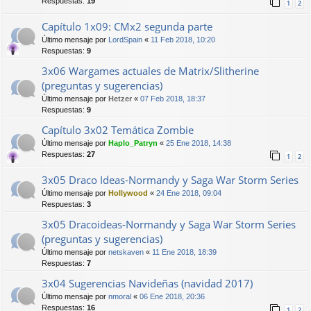
Respuestas:
19
1
2
Capítulo 1x09: CMx2 segunda parte
Último mensaje por
LordSpain
«
11 Feb 2018, 10:20
Respuestas:
9
3x06 Wargames actuales de Matrix/Slitherine
(preguntas y sugerencias)
Último mensaje por
Hetzer
«
07 Feb 2018, 18:37
Respuestas:
9
Capítulo 3x02 Temática Zombie
Último mensaje por
Haplo_Patryn
«
25 Ene 2018, 14:38
Respuestas:
27
1
2
3x05 Draco Ideas-Normandy y Saga War Storm Series
Último mensaje por
Hollywood
«
24 Ene 2018, 09:04
Respuestas:
3
3x05 Dracoideas-Normandy y Saga War Storm Series
(preguntas y sugerencias)
Último mensaje por
netskaven
«
11 Ene 2018, 18:39
Respuestas:
7
3x04 Sugerencias Navideñas (navidad 2017)
Último mensaje por
nmoral
«
06 Ene 2018, 20:36
Respuestas:
16
1
2