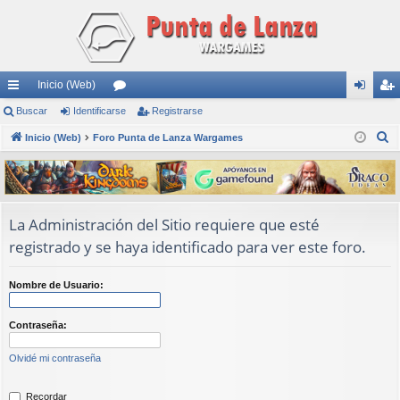
Inicio (Web)
nl
Buscar
Identificarse
or
Registrarse
de
eg
B
ac
Inicio (Web)
Foro Punta de Lanza Wargames
os
nti
ist
u
es
fic
ra
s
rá
ar
rs
c
a
pi
se
e
La Administración del Sitio requiere que esté
r
registrado y se haya identificado para ver este foro.
do
s
Nombre de Usuario:
Contraseña:
Olvidé mi contraseña
Recordar