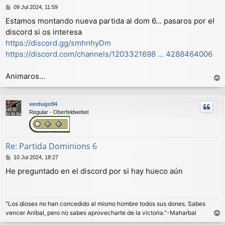
M
09 Jul 2024, 11:59
e
Estamos montando nueva partida al dom 6… pasaros por el
n
discord si os interesa
s
a
https://discord.gg/smhnhyDm
j
https://discord.com/channels/1203321698 ... 4288464006
e
Animaros…
r
r
verdugo94
i
Regular - Oberfeldwebel
b
a
Re: Partida Dominions 6
M
10 Jul 2024, 18:27
e
He preguntado en el discord por si hay hueco aún
n
s
a
j
"Los dioses no han concedido al mismo hombre todos sus dones. Sabes
e
vencer Aníbal, pero no sabes aprovecharte de la victoria."-Maharbal
r