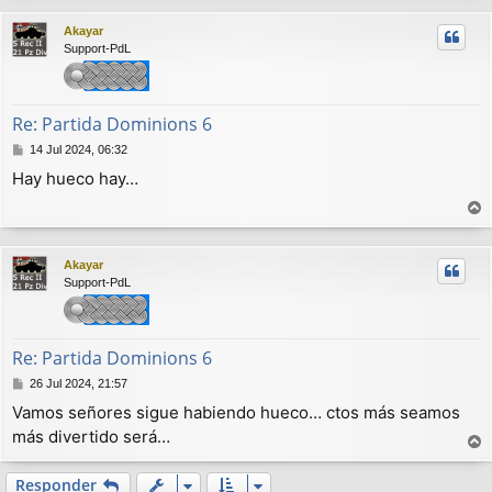
r
Akayar
i
Support-PdL
b
a
Re: Partida Dominions 6
M
14 Jul 2024, 06:32
e
Hay hueco hay…
n
s
a
r
j
r
e
Akayar
i
Support-PdL
b
a
Re: Partida Dominions 6
M
26 Jul 2024, 21:57
e
Vamos señores sigue habiendo hueco… ctos más seamos
n
más divertido será…
s
a
r
j
r
Responder
e