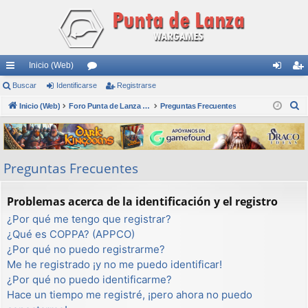
Inicio (Web)
nl
Buscar
Identificarse
or
Registrarse
de
eg
B
ac
Inicio (Web)
os
Foro Punta de Lanza Wargames
Preguntas Frecuentes
nti
ist
u
es
fic
ra
s
rá
ar
rs
c
Preguntas Frecuentes
a
pi
se
e
r
do
Problemas acerca de la identificación y el registro
s
¿Por qué me tengo que registrar?
¿Qué es COPPA? (APPCO)
¿Por qué no puedo registrarme?
Me he registrado ¡y no me puedo identificar!
¿Por qué no puedo identificarme?
Hace un tiempo me registré, ¡pero ahora no puedo