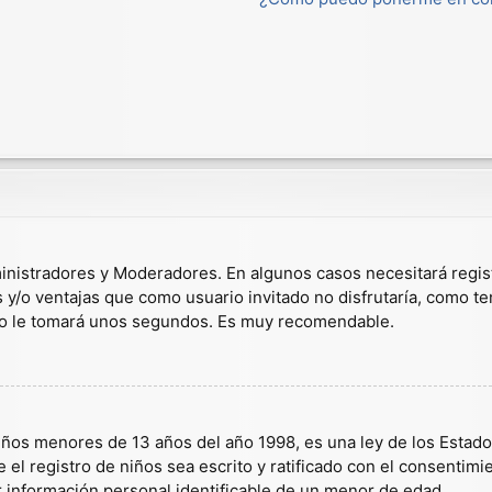
dministradores y Moderadores. En algunos casos necesitará regis
s y/o ventajas que como usuario invitado no disfrutaría, como t
solo le tomará unos segundos. Es muy recomendable.
s menores de 13 años del año 1998, es una ley de los Estados U
 el registro de niños sea escrito y ratificado con el consentim
r información personal identificable de un menor de edad.