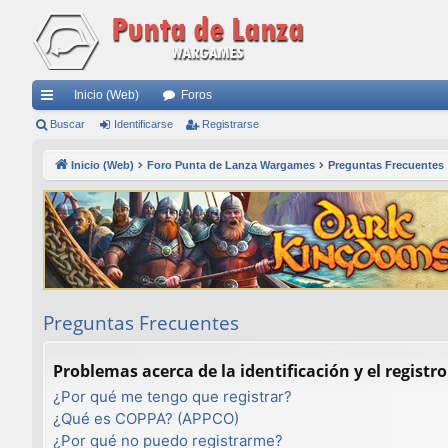
Inicio (Web)
Foros
nl
Buscar
Identificarse
Registrarse
ac
Inicio (Web)
Foro Punta de Lanza Wargames
Preguntas Frecuentes
es
rá
pi
do
s
Preguntas Frecuentes
Problemas acerca de la identificación y el registro
¿Por qué me tengo que registrar?
¿Qué es COPPA? (APPCO)
¿Por qué no puedo registrarme?