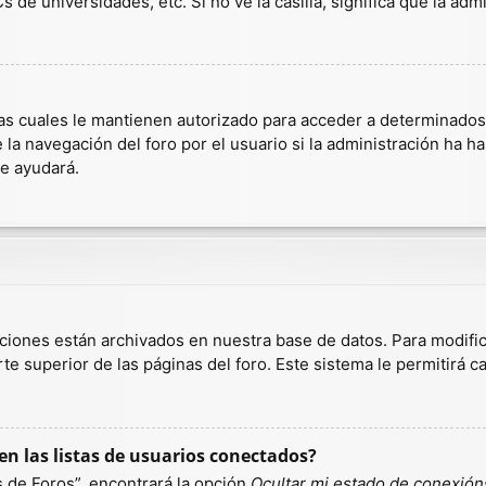
 de universidades, etc. Si no ve la casilla, significa que la admi
as cuales le mantienen autorizado para acceder a determinados r
a navegación del foro por el usuario si la administración ha hab
te ayudará.
aciones están archivados en nuestra base de datos. Para modific
te superior de las páginas del foro. Este sistema le permitirá c
n las listas de usuarios conectados?
 de Foros”, encontrará la opción
Ocultar mi estado de conexión