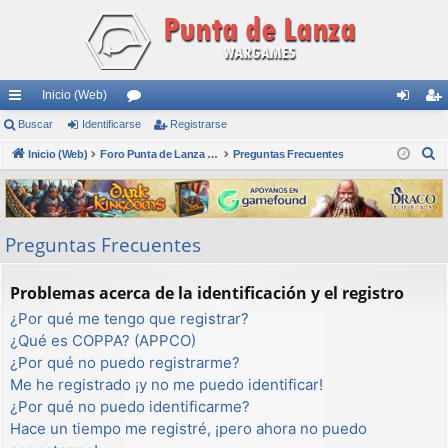
Inicio (Web)
nl
Buscar
Identificarse
or
Registrarse
de
eg
B
ac
Inicio (Web)
os
Foro Punta de Lanza Wargames
Preguntas Frecuentes
nti
ist
u
es
fic
ra
s
rá
ar
rs
c
Preguntas Frecuentes
a
pi
se
e
r
do
Problemas acerca de la identificación y el registro
s
¿Por qué me tengo que registrar?
¿Qué es COPPA? (APPCO)
¿Por qué no puedo registrarme?
Me he registrado ¡y no me puedo identificar!
¿Por qué no puedo identificarme?
Hace un tiempo me registré, ¡pero ahora no puedo