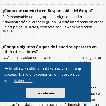
¿Cómo me convierto en Responsable del Grupo?
El Responsable de un grupo es asignado por La
Administración al crear el grupo. Si está interesado en crear
un grupo de usuarios, contacte con La Administración.
Arriba
¿Por qué algunos Grupos de Usuarios aparecen en
diferentes colores?
La Administración del foro tiene la posibilidad de asignar un
color a los usuarios de un grupo para hacer más fácil su
identificación.
Este sitio web utiliza cookies para asegurar que
Arriba
obtenga la mejor experiencia en nuestro sitio
web.
Saber más
¿Qué es un “Grupo de Usuarios predeterminado”?
¡Lo entiendo!
Si es miembro de más de un grupo por defecto, se usará el
“predeterminado” para determinar qué color y rango se
mostrará por defecto en su perfil. La Administración debe