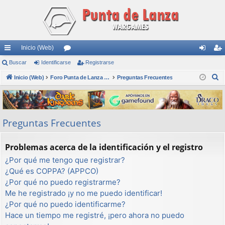
Inicio (Web)
nl
Buscar
Identificarse
or
Registrarse
de
eg
B
ac
Inicio (Web)
os
Foro Punta de Lanza Wargames
Preguntas Frecuentes
nti
ist
u
es
fic
ra
s
rá
ar
rs
c
Preguntas Frecuentes
a
pi
se
e
r
do
Problemas acerca de la identificación y el registro
s
¿Por qué me tengo que registrar?
¿Qué es COPPA? (APPCO)
¿Por qué no puedo registrarme?
Me he registrado ¡y no me puedo identificar!
¿Por qué no puedo identificarme?
Hace un tiempo me registré, ¡pero ahora no puedo