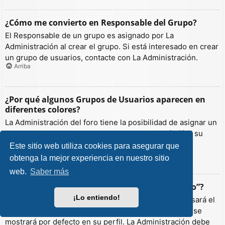
¿Cómo me convierto en Responsable del Grupo?
El Responsable de un grupo es asignado por La
Administración al crear el grupo. Si está interesado en crear
un grupo de usuarios, contacte con La Administración.
Arriba
¿Por qué algunos Grupos de Usuarios aparecen en
diferentes colores?
La Administración del foro tiene la posibilidad de asignar un
color a los usuarios de un grupo para hacer más fácil su
identificación.
Este sitio web utiliza cookies para asegurar que
Arriba
obtenga la mejor experiencia en nuestro sitio
web.
Saber más
¿Qué es un “Grupo de Usuarios predeterminado”?
¡Lo entiendo!
Si es miembro de más de un grupo por defecto, se usará el
“predeterminado” para determinar qué color y rango se
mostrará por defecto en su perfil. La Administración debe