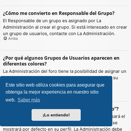
¿Cómo me convierto en Responsable del Grupo?
El Responsable de un grupo es asignado por La
Administración al crear el grupo. Si está interesado en crear
un grupo de usuarios, contacte con La Administración.
Arriba
¿Por qué algunos Grupos de Usuarios aparecen en
diferentes colores?
La Administración del foro tiene la posibilidad de asignar un
color a los usuarios de un grupo para hacer más fácil su
identificación.
Este sitio web utiliza cookies para asegurar que
Arriba
obtenga la mejor experiencia en nuestro sitio
web.
Saber más
¿Qué es un “Grupo de Usuarios predeterminado”?
¡Lo entiendo!
Si es miembro de más de un grupo por defecto, se usará el
“predeterminado” para determinar qué color y rango se
mostrará por defecto en su perfil. La Administración debe