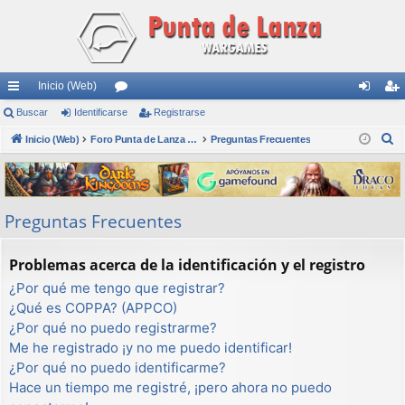
Inicio (Web)
nl
Buscar
Identificarse
or
Registrarse
de
eg
B
ac
Inicio (Web)
os
Foro Punta de Lanza Wargames
Preguntas Frecuentes
nti
ist
u
es
fic
ra
s
rá
ar
rs
c
Preguntas Frecuentes
a
pi
se
e
r
do
Problemas acerca de la identificación y el registro
s
¿Por qué me tengo que registrar?
¿Qué es COPPA? (APPCO)
¿Por qué no puedo registrarme?
Me he registrado ¡y no me puedo identificar!
¿Por qué no puedo identificarme?
Hace un tiempo me registré, ¡pero ahora no puedo