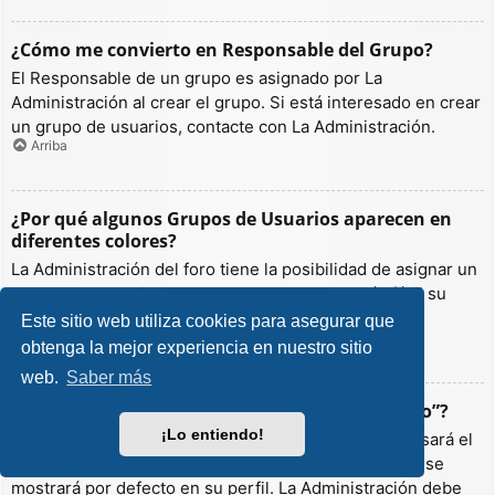
¿Cómo me convierto en Responsable del Grupo?
El Responsable de un grupo es asignado por La
Administración al crear el grupo. Si está interesado en crear
un grupo de usuarios, contacte con La Administración.
Arriba
¿Por qué algunos Grupos de Usuarios aparecen en
diferentes colores?
La Administración del foro tiene la posibilidad de asignar un
color a los usuarios de un grupo para hacer más fácil su
identificación.
Este sitio web utiliza cookies para asegurar que
Arriba
obtenga la mejor experiencia en nuestro sitio
web.
Saber más
¿Qué es un “Grupo de Usuarios predeterminado”?
¡Lo entiendo!
Si es miembro de más de un grupo por defecto, se usará el
“predeterminado” para determinar qué color y rango se
mostrará por defecto en su perfil. La Administración debe