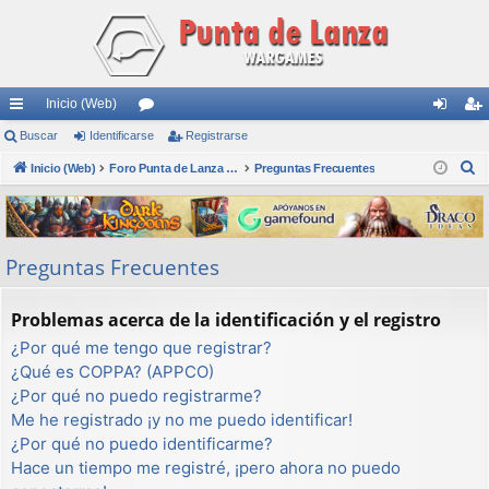
Inicio (Web)
nl
Buscar
Identificarse
or
Registrarse
de
eg
B
ac
Inicio (Web)
os
Foro Punta de Lanza Wargames
Preguntas Frecuentes
nti
ist
u
es
fic
ra
s
rá
ar
rs
c
Preguntas Frecuentes
a
pi
se
e
r
do
Problemas acerca de la identificación y el registro
s
¿Por qué me tengo que registrar?
¿Qué es COPPA? (APPCO)
¿Por qué no puedo registrarme?
Me he registrado ¡y no me puedo identificar!
¿Por qué no puedo identificarme?
Hace un tiempo me registré, ¡pero ahora no puedo