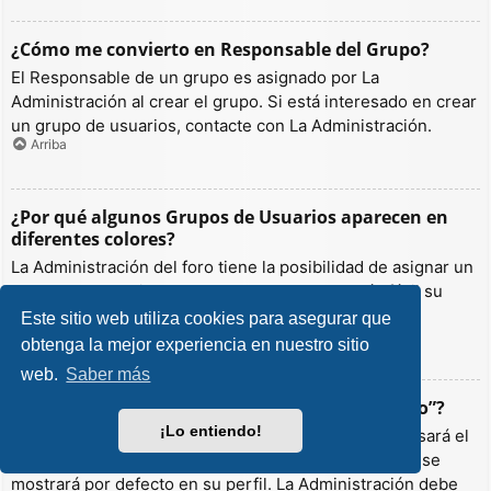
¿Cómo me convierto en Responsable del Grupo?
El Responsable de un grupo es asignado por La
Administración al crear el grupo. Si está interesado en crear
un grupo de usuarios, contacte con La Administración.
Arriba
¿Por qué algunos Grupos de Usuarios aparecen en
diferentes colores?
La Administración del foro tiene la posibilidad de asignar un
color a los usuarios de un grupo para hacer más fácil su
identificación.
Este sitio web utiliza cookies para asegurar que
Arriba
obtenga la mejor experiencia en nuestro sitio
web.
Saber más
¿Qué es un “Grupo de Usuarios predeterminado”?
¡Lo entiendo!
Si es miembro de más de un grupo por defecto, se usará el
“predeterminado” para determinar qué color y rango se
mostrará por defecto en su perfil. La Administración debe