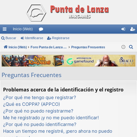
Inicio (Web)
nl
Buscar
Identificarse
or
Registrarse
de
eg
B
ac
Inicio (Web)
os
Foro Punta de Lanza Wargames
Preguntas Frecuentes
nti
ist
u
es
fic
ra
s
rá
ar
rs
c
Preguntas Frecuentes
a
pi
se
e
r
do
Problemas acerca de la identificación y el registro
s
¿Por qué me tengo que registrar?
¿Qué es COPPA? (APPCO)
¿Por qué no puedo registrarme?
Me he registrado ¡y no me puedo identificar!
¿Por qué no puedo identificarme?
Hace un tiempo me registré, ¡pero ahora no puedo