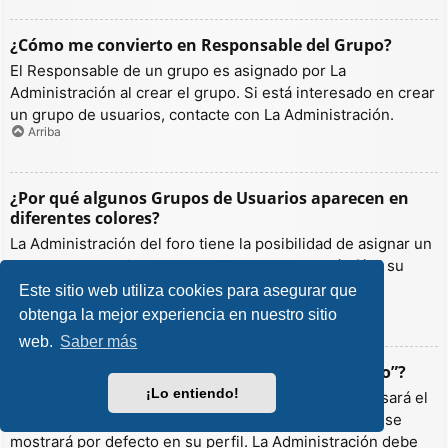
¿Cómo me convierto en Responsable del Grupo?
El Responsable de un grupo es asignado por La
Administración al crear el grupo. Si está interesado en crear
un grupo de usuarios, contacte con La Administración.
Arriba
¿Por qué algunos Grupos de Usuarios aparecen en
diferentes colores?
La Administración del foro tiene la posibilidad de asignar un
color a los usuarios de un grupo para hacer más fácil su
identificación.
Este sitio web utiliza cookies para asegurar que
Arriba
obtenga la mejor experiencia en nuestro sitio
web.
Saber más
¿Qué es un “Grupo de Usuarios predeterminado”?
¡Lo entiendo!
Si es miembro de más de un grupo por defecto, se usará el
“predeterminado” para determinar qué color y rango se
mostrará por defecto en su perfil. La Administración debe