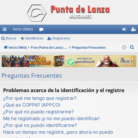
Inicio (Web)
nl
Buscar
Identificarse
or
Registrarse
de
eg
B
ac
Inicio (Web)
os
Foro Punta de Lanza Wargames
Preguntas Frecuentes
nti
ist
u
es
fic
ra
s
rá
ar
rs
c
Preguntas Frecuentes
a
pi
se
e
r
do
Problemas acerca de la identificación y el registro
s
¿Por qué me tengo que registrar?
¿Qué es COPPA? (APPCO)
¿Por qué no puedo registrarme?
Me he registrado ¡y no me puedo identificar!
¿Por qué no puedo identificarme?
Hace un tiempo me registré, ¡pero ahora no puedo