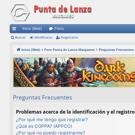
Inicio (Web)
Foros
nl
Buscar
Identificarse
Registrarse
ac
Inicio (Web)
Foro Punta de Lanza Wargames
Preguntas Frecuentes
es
rá
pi
do
s
Preguntas Frecuentes
Problemas acerca de la identificación y el registro
¿Por qué me tengo que registrar?
¿Qué es COPPA? (APPCO)
¿Por qué no puedo registrarme?