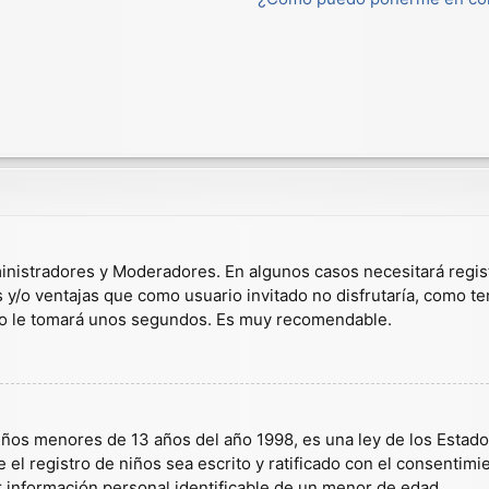
dministradores y Moderadores. En algunos casos necesitará regis
s y/o ventajas que como usuario invitado no disfrutaría, como t
solo le tomará unos segundos. Es muy recomendable.
s menores de 13 años del año 1998, es una ley de los Estados U
 el registro de niños sea escrito y ratificado con el consentim
r información personal identificable de un menor de edad.