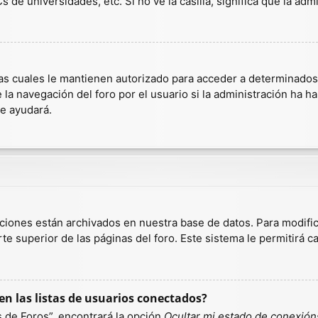
 de universidades, etc. Si no ve la casilla, significa que la admi
as cuales le mantienen autorizado para acceder a determinados r
a navegación del foro por el usuario si la administración ha hab
te ayudará.
aciones están archivados en nuestra base de datos. Para modific
te superior de las páginas del foro. Este sistema le permitirá c
n las listas de usuarios conectados?
 de Foros”, encontrará la opción
Ocultar mi estado de conexión