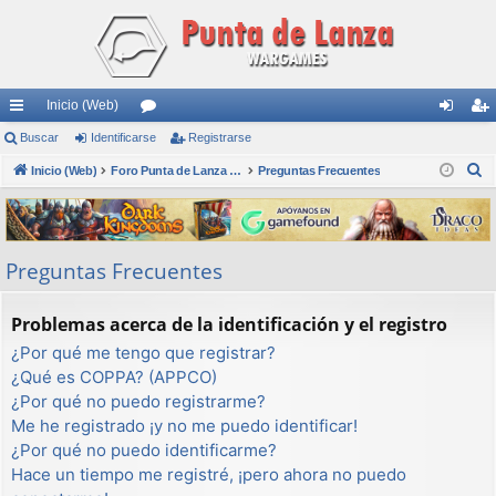
Inicio (Web)
nl
Buscar
Identificarse
or
Registrarse
de
eg
B
ac
Inicio (Web)
os
Foro Punta de Lanza Wargames
Preguntas Frecuentes
nti
ist
u
es
fic
ra
s
rá
ar
rs
c
Preguntas Frecuentes
a
pi
se
e
r
do
Problemas acerca de la identificación y el registro
s
¿Por qué me tengo que registrar?
¿Qué es COPPA? (APPCO)
¿Por qué no puedo registrarme?
Me he registrado ¡y no me puedo identificar!
¿Por qué no puedo identificarme?
Hace un tiempo me registré, ¡pero ahora no puedo