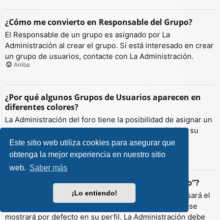
¿Cómo me convierto en Responsable del Grupo?
El Responsable de un grupo es asignado por La
Administración al crear el grupo. Si está interesado en crear
un grupo de usuarios, contacte con La Administración.
Arriba
¿Por qué algunos Grupos de Usuarios aparecen en
diferentes colores?
La Administración del foro tiene la posibilidad de asignar un
color a los usuarios de un grupo para hacer más fácil su
identificación.
Este sitio web utiliza cookies para asegurar que
Arriba
obtenga la mejor experiencia en nuestro sitio
web.
Saber más
¿Qué es un “Grupo de Usuarios predeterminado”?
¡Lo entiendo!
Si es miembro de más de un grupo por defecto, se usará el
“predeterminado” para determinar qué color y rango se
mostrará por defecto en su perfil. La Administración debe