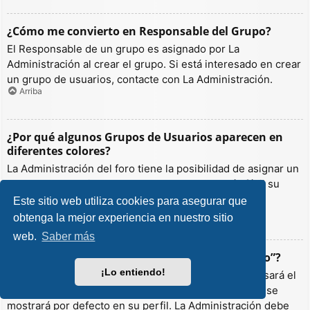
¿Cómo me convierto en Responsable del Grupo?
El Responsable de un grupo es asignado por La
Administración al crear el grupo. Si está interesado en crear
un grupo de usuarios, contacte con La Administración.
Arriba
¿Por qué algunos Grupos de Usuarios aparecen en
diferentes colores?
La Administración del foro tiene la posibilidad de asignar un
color a los usuarios de un grupo para hacer más fácil su
identificación.
Este sitio web utiliza cookies para asegurar que
Arriba
obtenga la mejor experiencia en nuestro sitio
web.
Saber más
¿Qué es un “Grupo de Usuarios predeterminado”?
¡Lo entiendo!
Si es miembro de más de un grupo por defecto, se usará el
“predeterminado” para determinar qué color y rango se
mostrará por defecto en su perfil. La Administración debe