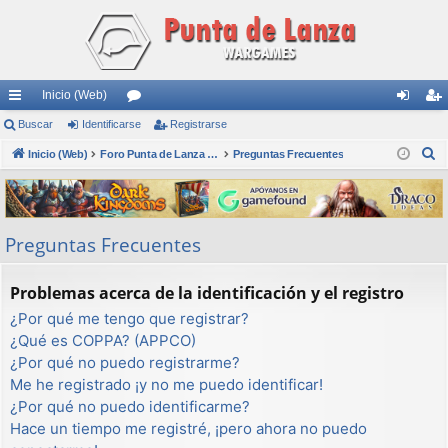
Inicio (Web)
nl
Buscar
Identificarse
or
Registrarse
de
eg
B
ac
Inicio (Web)
os
Foro Punta de Lanza Wargames
Preguntas Frecuentes
nti
ist
u
es
fic
ra
s
rá
ar
rs
c
Preguntas Frecuentes
a
pi
se
e
r
do
Problemas acerca de la identificación y el registro
s
¿Por qué me tengo que registrar?
¿Qué es COPPA? (APPCO)
¿Por qué no puedo registrarme?
Me he registrado ¡y no me puedo identificar!
¿Por qué no puedo identificarme?
Hace un tiempo me registré, ¡pero ahora no puedo