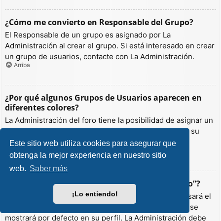
¿Cómo me convierto en Responsable del Grupo?
El Responsable de un grupo es asignado por La
Administración al crear el grupo. Si está interesado en crear
un grupo de usuarios, contacte con La Administración.
Arriba
¿Por qué algunos Grupos de Usuarios aparecen en
diferentes colores?
La Administración del foro tiene la posibilidad de asignar un
color a los usuarios de un grupo para hacer más fácil su
identificación.
Este sitio web utiliza cookies para asegurar que
Arriba
obtenga la mejor experiencia en nuestro sitio
web.
Saber más
¿Qué es un “Grupo de Usuarios predeterminado”?
¡Lo entiendo!
Si es miembro de más de un grupo por defecto, se usará el
“predeterminado” para determinar qué color y rango se
mostrará por defecto en su perfil. La Administración debe