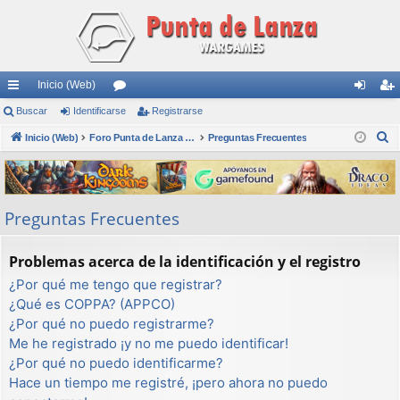
Inicio (Web)
nl
Buscar
Identificarse
or
Registrarse
de
eg
B
ac
Inicio (Web)
os
Foro Punta de Lanza Wargames
Preguntas Frecuentes
nti
ist
u
es
fic
ra
s
rá
ar
rs
c
Preguntas Frecuentes
a
pi
se
e
r
do
Problemas acerca de la identificación y el registro
s
¿Por qué me tengo que registrar?
¿Qué es COPPA? (APPCO)
¿Por qué no puedo registrarme?
Me he registrado ¡y no me puedo identificar!
¿Por qué no puedo identificarme?
Hace un tiempo me registré, ¡pero ahora no puedo